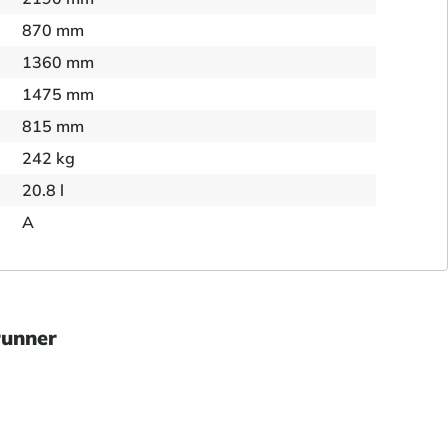
870 mm
1360 mm
1475 mm
815 mm
242 kg
20.8 l
A
runner