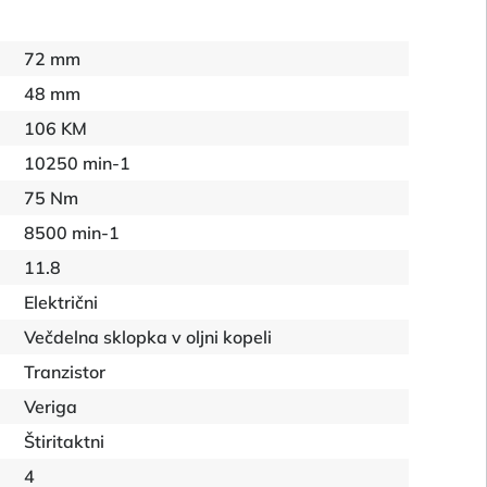
72 mm
48 mm
106 KM
10250 min-1
75 Nm
8500 min-1
11.8
Električni
Večdelna sklopka v oljni kopeli
Tranzistor
Veriga
Štiritaktni
4