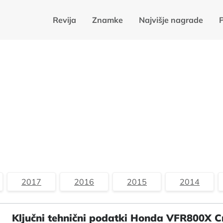
Revija
Znamke
Najvišje nagrade
2017
2016
2015
2014
Ključni tehnični podatki Honda VFR800X C