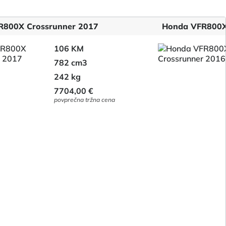
R800X Crossrunner 2017
Honda VFR800X
106 KM
782 cm3
242 kg
7704,00 €
povprečna tržna cena