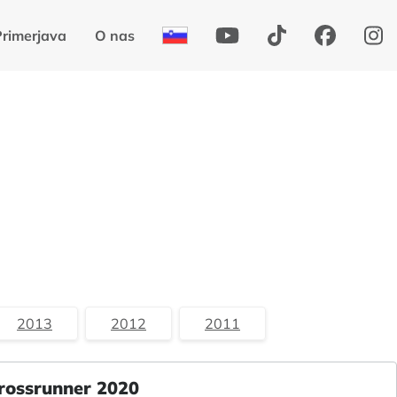
Primerjava
O nas
2013
2012
2011
rossrunner 2020