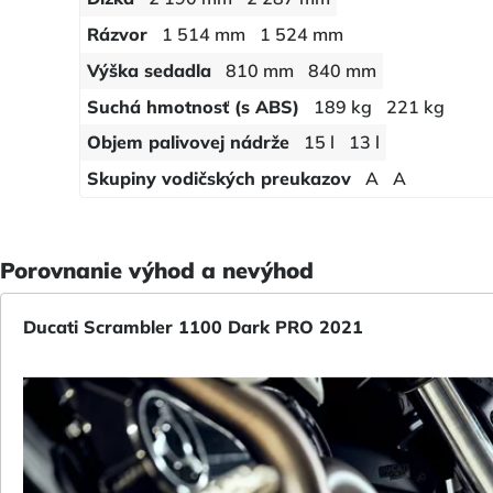
Rázvor
1 514 mm
1 524 mm
Výška sedadla
810 mm
840 mm
Suchá hmotnosť (s ABS)
189 kg
221 kg
Objem palivovej nádrže
15 l
13 l
Skupiny vodičských preukazov
A
A
Porovnanie výhod a nevýhod
Ducati Scrambler 1100 Dark PRO 2021