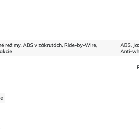
é režimy, ABS v zákrutách, Ride-by-Wire,
ABS, Ja
rakcie
Anti-wh
ce
e