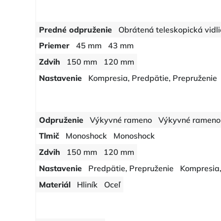
Predné odpruženie
Obrátená teleskopická vidl
Priemer
45 mm
43 mm
Zdvih
150 mm
120 mm
Nastavenie
Kompresia, Predpätie, Prepruženie
Odpruženie
Výkyvné rameno
Výkyvné rameno
Tlmič
Monoshock
Monoshock
Zdvih
150 mm
120 mm
Nastavenie
Predpätie, Prepruženie
Kompresia,
Materiál
Hliník
Oceľ