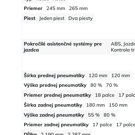
Priemer
245 mm
265 mm
Piest
Jeden piest
Dva piesty
Pokročilé asistenčné systémy pre
ABS, Jazdn
jazdca
Kontrola t
Šírka prednej pneumatiky
120 mm
120 mm
Výška prednej pneumatiky
80 %
70 %
Priemer prednej pneumatiky
18 palce
17 pal
Šírka zadnej pneumatiky
180 mm
150 mm
Výška zadnej pneumatiky
55 %
80 %
Priemer zadnej pneumatiky
17 palce
17 palc
Dĺžka
2 190 mm
2 287 mm