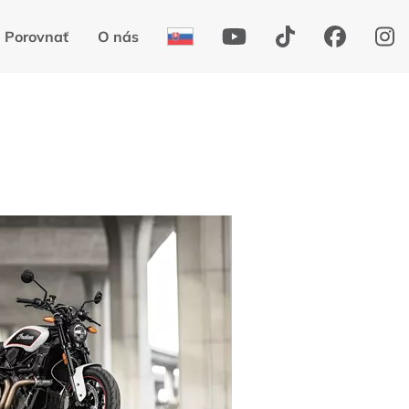
Porovnať
O nás