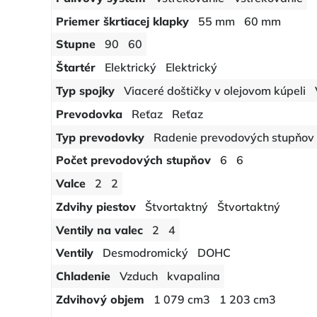
Priemer škrtiacej klapky
55 mm
60 mm
Stupne
90
60
Štartér
Elektrický
Elektrický
Typ spojky
Viaceré doštičky v olejovom kúpeli
Prevodovka
Reťaz
Reťaz
Typ prevodovky
Radenie prevodových stupňov
Počet prevodových stupňov
6
6
Valce
2
2
Zdvihy piestov
Štvortaktný
Štvortaktný
Ventily na valec
2
4
Ventily
Desmodromický
DOHC
Chladenie
Vzduch
kvapalina
Zdvihový objem
1 079 cm3
1 203 cm3