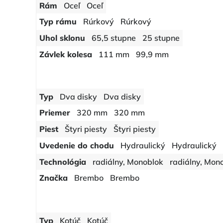
Rám
Oceľ
Oceľ
Typ rámu
Rúrkový
Rúrkový
Uhol sklonu
65,5 stupne
25 stupne
Závlek kolesa
111 mm
99,9 mm
Typ
Dva disky
Dva disky
Priemer
320 mm
320 mm
Piest
Štyri piesty
Štyri piesty
Uvedenie do chodu
Hydraulický
Hydraulický
Technológia
radiálny, Monoblok
radiálny, Mon
Značka
Brembo
Brembo
Typ
Kotúč
Kotúč