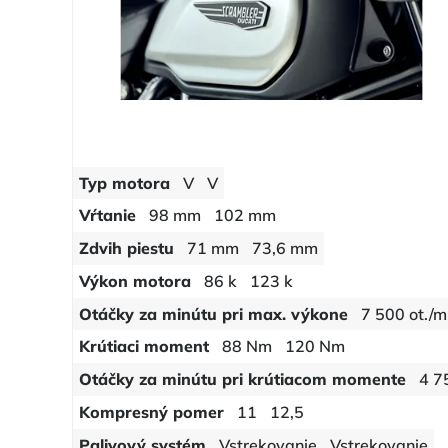
Typ motora
V
V
Vŕtanie
98 mm
102 mm
Zdvih piestu
71 mm
73,6 mm
Výkon motora
86 k
123 k
Otáčky za minútu pri max. výkone
7 500 ot./m
Krútiaci moment
88 Nm
120 Nm
Otáčky za minútu pri krútiacom momente
4 7
Kompresný pomer
11
12,5
Palivový systém
Vstrekovanie
Vstrekovanie