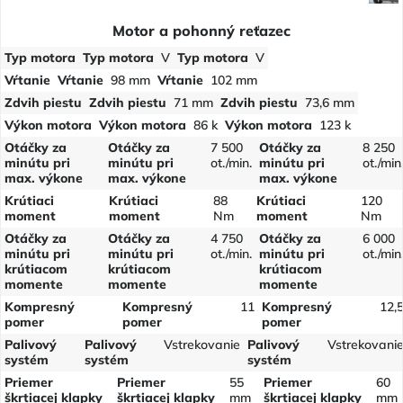
Motor a pohonný reťazec
Typ motora
Typ motora
V
Typ motora
V
Vŕtanie
Vŕtanie
98 mm
Vŕtanie
102 mm
Zdvih piestu
Zdvih piestu
71 mm
Zdvih piestu
73,6 mm
Výkon motora
Výkon motora
86 k
Výkon motora
123 k
Otáčky za
Otáčky za
7 500
Otáčky za
8 250
minútu pri
minútu pri
ot./min.
minútu pri
ot./min
max. výkone
max. výkone
max. výkone
Krútiaci
Krútiaci
88
Krútiaci
120
moment
moment
Nm
moment
Nm
Otáčky za
Otáčky za
4 750
Otáčky za
6 000
minútu pri
minútu pri
ot./min.
minútu pri
ot./min
krútiacom
krútiacom
krútiacom
momente
momente
momente
Kompresný
Kompresný
11
Kompresný
12,
pomer
pomer
pomer
Palivový
Palivový
Vstrekovanie
Palivový
Vstrekovani
systém
systém
systém
Priemer
Priemer
55
Priemer
60
škrtiacej klapky
škrtiacej klapky
mm
škrtiacej klapky
mm