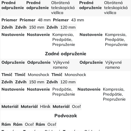
Predné
Predné
Obrátená
Predné
Obrátená
odpruženie
odpruženie
teleskopická
odpruženie
teleskopická
vidlica
vidlica
Priemer
Priemer
48 mm
Priemer
43 mm
Zdvih
Zdvih
150 mm
Zdvih
120 mm
Nastavenie
Nastavenie
Kompresia,
Nastavenie
Kompresia,
Predpätie,
Predpätie,
Prepruženie
Prepruženie
Zadné odpruženie
Odpruženie
Odpruženie
Výkyvné
Odpruženie
Výkyvné
rameno
rameno
Tlmič
Tlmič
Monoshock
Tlmič
Monoshock
Zdvih
Zdvih
150 mm
Zdvih
120 mm
Nastavenie
Nastavenie
Predpätie,
Nastavenie
Kompresia,
Prepruženie
Predpätie,
Prepruženie
Materiál
Materiál
Hliník
Materiál
Oceľ
Podvozok
Rám
Rám
Oceľ
Rám
Oceľ