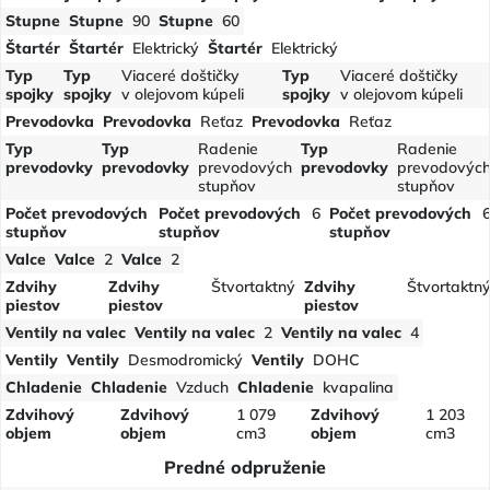
Stupne
Stupne
90
Stupne
60
Štartér
Štartér
Elektrický
Štartér
Elektrický
Typ
Typ
Viaceré doštičky
Typ
Viaceré doštičky
spojky
spojky
v olejovom kúpeli
spojky
v olejovom kúpeli
Prevodovka
Prevodovka
Reťaz
Prevodovka
Reťaz
Typ
Typ
Radenie
Typ
Radenie
prevodovky
prevodovky
prevodových
prevodovky
prevodovýc
stupňov
stupňov
Počet prevodových
Počet prevodových
6
Počet prevodových
stupňov
stupňov
stupňov
Valce
Valce
2
Valce
2
Zdvihy
Zdvihy
Štvortaktný
Zdvihy
Štvortaktn
piestov
piestov
piestov
Ventily na valec
Ventily na valec
2
Ventily na valec
4
Ventily
Ventily
Desmodromický
Ventily
DOHC
Chladenie
Chladenie
Vzduch
Chladenie
kvapalina
Zdvihový
Zdvihový
1 079
Zdvihový
1 203
objem
objem
cm3
objem
cm3
Predné odpruženie