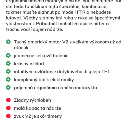
ergonómii nahého motocykla nikde inde nenájdete. Ak
ste teda fanúšikom tejto špeciálnej kombinácie,
takmer musíte siahnut po modeli FTR a nebudete
lutovat. Všetky slabiny idú ruka v ruke so špeciálnymi
vlastnostami. Pribudnút mohol len quickshifter a
trochu väcší objem nádrže.
Tucný americký motor V2 s velkým výkonom už od
otácok
jedinecné celkové balenie
krásny vzhlad
intuitívne ovládanie dotykového displeja TFT
komplexný balík elektroniky
príjemná ergonómia nahého motocykla
Žiadny rýchlobeh
malá kapacita nádrže
zvuk V2 je skôr tlmený