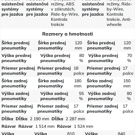
asistenčné
asistenčné
režimy, ABS
asistenčné
režimy, Ride-
systémy
systémy
v zákrutách,
systémy
by-Wire,
pre jazdca
pre jazdca
Ride-by-Wire,
pre jazdca
Kontrola
Kontrola
trakcie, Anti-
trakcie
wheelie
Rozmery a hmotnosti
Šírka prednej
Šírka prednej
120
Šírka prednej
120
pneumatiky
pneumatiky
mm
pneumatiky
mm
Výška prednej
Výška prednej
80
Výška prednej
70
pneumatiky
pneumatiky
%
pneumatiky
%
Priemer prednej
Priemer prednej
18
Priemer prednej
17
pneumatiky
pneumatiky
palce
pneumatiky
palce
Šírka zadnej
Šírka zadnej
180
Šírka zadnej
150
pneumatiky
pneumatiky
mm
pneumatiky
mm
Výška zadnej
Výška zadnej
55
Výška zadnej
80
pneumatiky
pneumatiky
%
pneumatiky
%
Priemer zadnej
Priemer zadnej
17
Priemer zadnej
17
pneumatiky
pneumatiky
palce
pneumatiky
palce
Dĺžka
Dĺžka
2 190 mm
Dĺžka
2 287 mm
Rázvor
Rázvor
1 514 mm
Rázvor
1 524 mm
Výška
Výška
810
Výška
840