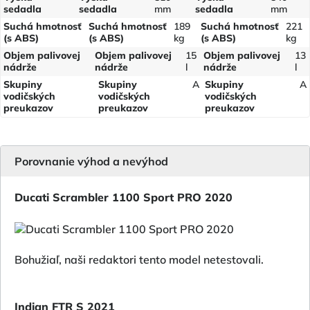
sedadla
sedadla
mm
sedadla
mm
Suchá hmotnosť
Suchá hmotnosť
189
Suchá hmotnosť
221
(s ABS)
(s ABS)
kg
(s ABS)
kg
Objem palivovej
Objem palivovej
15
Objem palivovej
13
nádrže
nádrže
l
nádrže
l
Skupiny
Skupiny
A
Skupiny
A
vodičských
vodičských
vodičských
preukazov
preukazov
preukazov
Porovnanie výhod a nevýhod
Ducati Scrambler 1100 Sport PRO 2020
Bohužiaľ, naši redaktori tento model netestovali.
Indian FTR S 2021