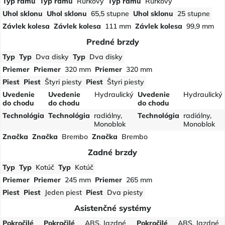
Typ rámu
Typ rámu
Rúrkový
Typ rámu
Rúrkový
Uhol sklonu
Uhol sklonu
65,5 stupne
Uhol sklonu
25 stupne
Závlek kolesa
Závlek kolesa
111 mm
Závlek kolesa
99,9 mm
Predné brzdy
Typ
Typ
Dva disky
Typ
Dva disky
Priemer
Priemer
320 mm
Priemer
320 mm
Piest
Piest
Štyri piesty
Piest
Štyri piesty
Uvedenie
Uvedenie
Hydraulický
Uvedenie
Hydraulický
do chodu
do chodu
do chodu
Technológia
Technológia
radiálny,
Technológia
radiálny,
Monoblok
Monoblok
Značka
Značka
Brembo
Značka
Brembo
Zadné brzdy
Typ
Typ
Kotúč
Typ
Kotúč
Priemer
Priemer
245 mm
Priemer
265 mm
Piest
Piest
Jeden piest
Piest
Dva piesty
Asistenčné systémy
Pokročilé
Pokročilé
ABS, Jazdné
Pokročilé
ABS, Jazdné