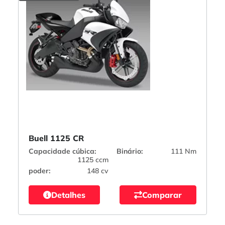
Buell 1125 CR
Capacidade cúbica:
Binário:
111 Nm
1125 ccm
poder:
148 cv
Detalhes
Comparar