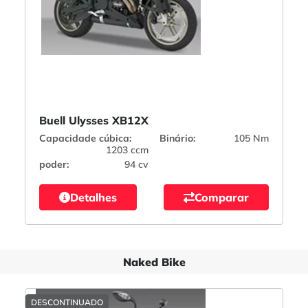
Buell Ulysses XB12X
Capacidade cúbica:
Binário:
105 Nm
1203 ccm
poder:
94 cv
Detalhes
Comparar
Naked Bike
DESCONTINUADO