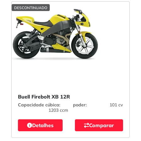
DESCONTINUADO
Buell Firebolt XB 12R
Capacidade cúbica:
poder:
101 cv
1203 ccm
Detalhes
Comparar