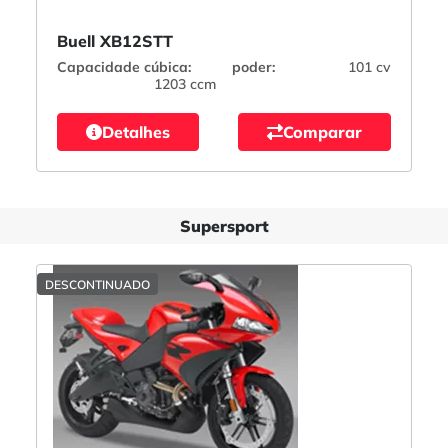
Buell XB12STT
Capacidade cúbica:
poder:
101 cv
1203 ccm
Detalhes
Comparar
Supersport
DESCONTINUADO