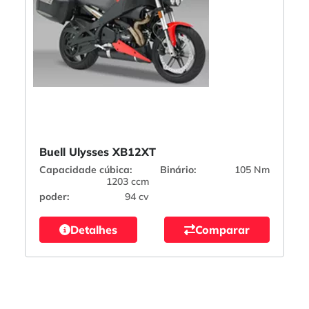
Buell Ulysses XB12XT
Capacidade cúbica:
Binário:
105 Nm
1203 ccm
poder:
94 cv
Detalhes
Comparar