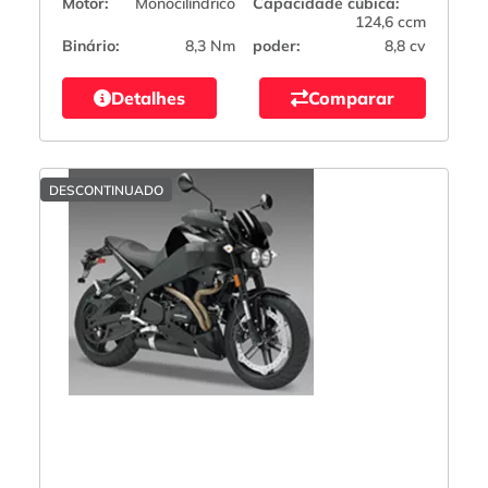
Motor:
Monocilíndrico
Capacidade cúbica:
124,6 ccm
Binário:
8,3 Nm
poder:
8,8 cv
Detalhes
Comparar
DESCONTINUADO