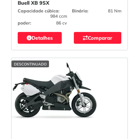
Buell XB 9SX
Capacidade cúbica:
Binário:
81 Nm
984 ccm
poder:
86 cv
Detalhes
Comparar
DESCONTINUADO