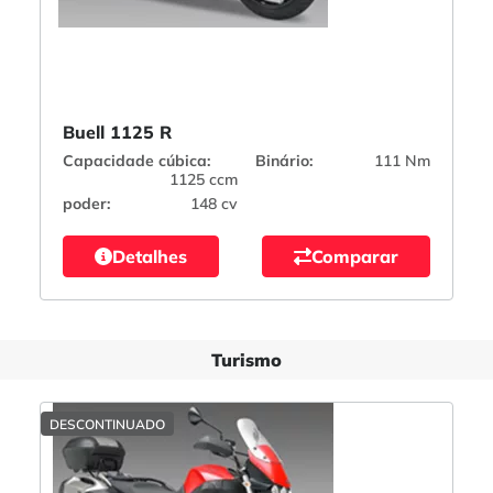
Buell 1125 R
Capacidade cúbica:
Binário:
111 Nm
1125 ccm
poder:
148 cv
Detalhes
Comparar
Turismo
DESCONTINUADO