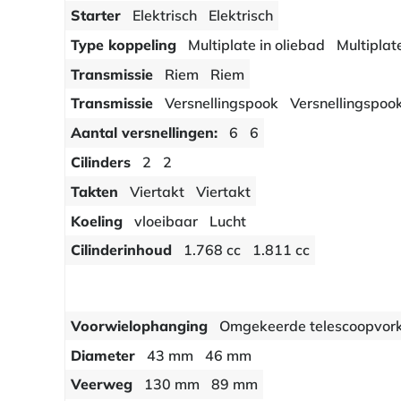
Starter
Elektrisch
Elektrisch
Type koppeling
Multiplate in oliebad
Multiplat
Transmissie
Riem
Riem
Transmissie
Versnellingspook
Versnellingspoo
Aantal versnellingen:
6
6
Cilinders
2
2
Takten
Viertakt
Viertakt
Koeling
vloeibaar
Lucht
Cilinderinhoud
1.768 cc
1.811 cc
Voorwielophanging
Omgekeerde telescoopvor
Diameter
43 mm
46 mm
Veerweg
130 mm
89 mm