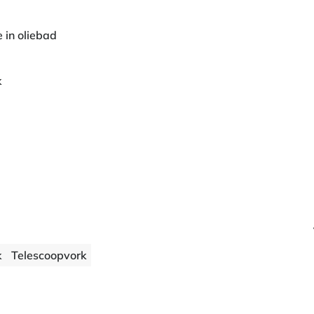
e in oliebad
k
k
Telescoopvork