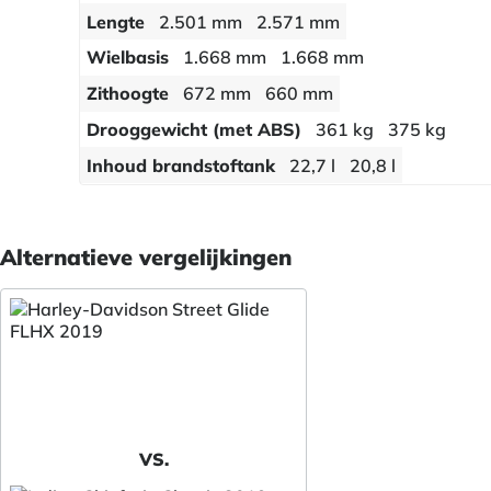
Lengte
2.501 mm
2.571 mm
Wielbasis
1.668 mm
1.668 mm
Zithoogte
672 mm
660 mm
Drooggewicht (met ABS)
361 kg
375 kg
Inhoud brandstoftank
22,7 l
20,8 l
Alternatieve vergelijkingen
VS.