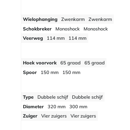
Wielophanging
Zwenkarm
Zwenkarm
Schokbreker
Monoshock
Monoshock
Veerweg
114 mm
114 mm
Hoek voorvork
65 graad
65 graad
Spoor
150 mm
150 mm
Type
Dubbele schijf
Dubbele schijf
Diameter
320 mm
300 mm
Zuiger
Vier zuigers
Vier zuigers