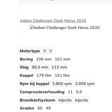
Indian Challenger Dark Horse 2020
Motortype
V
V
Boring
108 mm
101 mm
Slag
96,5 mm
113 mm
Koppel
178 Nm
151 Nm
Rpm bij koppel
3.800 rpm
3.000 rpm
Compressieverhouding
11
9,5
Brandstofsysteem
Injectie
Injectie
Graden
60
49