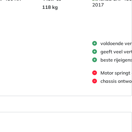
118 kg
voldoende ve
geeft veel ve
beste rijeige
Motor springt 
chassis ontwo