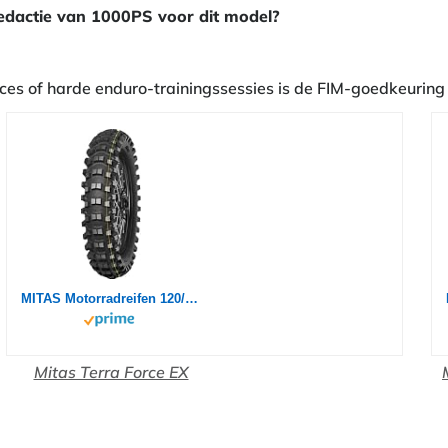
dactie van 1000PS voor dit model?
es of harde enduro-trainingssessies is de FIM-goedkeuring 
MITAS Motorradreifen 120/90-18 M/C TT 65R TERRA FORCE-EX SM SUPER (YELLOW) (IND)
Mitas Terra Force EX