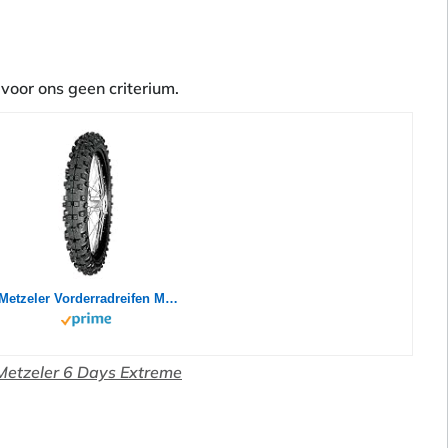
voor ons geen criterium.
Metzeler Vorderradreifen MCE 6 Days Extreme Gr. 90/90-21
Metzeler 6 Days Extreme