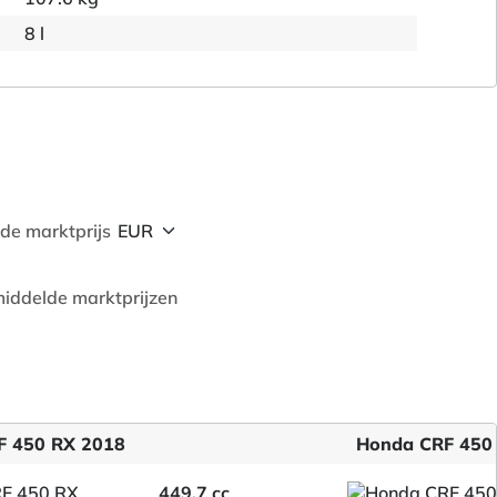
8 l
de marktprijs
iddelde marktprijzen
F 450 RX 2018
Honda CRF 450
449.7 cc