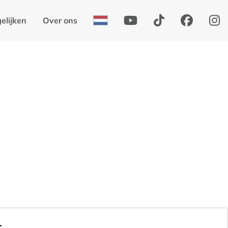
elijken
Over ons
1