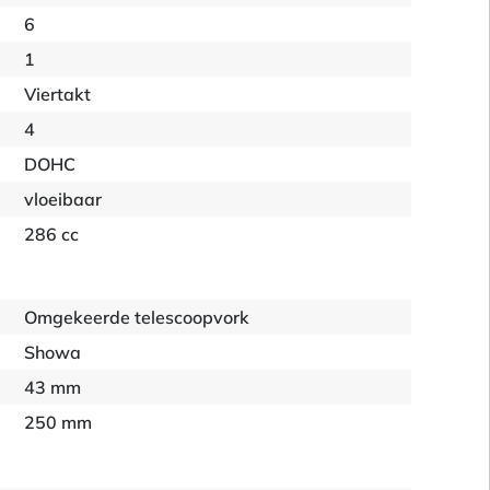
6
1
Viertakt
4
DOHC
vloeibaar
286 cc
Omgekeerde telescoopvork
Showa
43 mm
250 mm