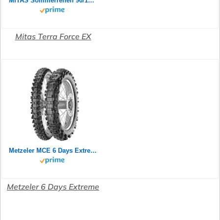
MITAS Sommerreifen 90/100-21 TT 65R TERRA FORCE-EX MH SUPERLIGHT (GREEN) (MEDIUM/HARD) (SLO)
Mitas Terra Force EX
Metzeler MCE 6 Days Extreme MEDIUM 110/80 - 18 58R M+S Rear
Metzeler 6 Days Extreme