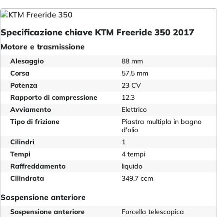
Specificazione chiave KTM Freeride 350 2017
Motore e trasmissione
Alesaggio
88 mm
Corsa
57.5 mm
Potenza
23 CV
Rapporto di compressione
12.3
Avviamento
Elettrico
Tipo di frizione
Piastra multipla in bagno
d'olio
Cilindri
1
Tempi
4 tempi
Raffreddamento
liquido
Cilindrata
349.7 ccm
Sospensione anteriore
Sospensione anteriore
Forcella telescopica