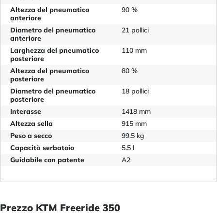
Altezza del pneumatico
90 %
anteriore
Diametro del pneumatico
21 pollici
anteriore
Larghezza del pneumatico
110 mm
posteriore
Altezza del pneumatico
80 %
posteriore
Diametro del pneumatico
18 pollici
posteriore
Interasse
1418 mm
Altezza sella
915 mm
Peso a secco
99.5 kg
Capacità serbatoio
5.5 l
Guidabile con patente
A2
Prezzo KTM Freeride 350