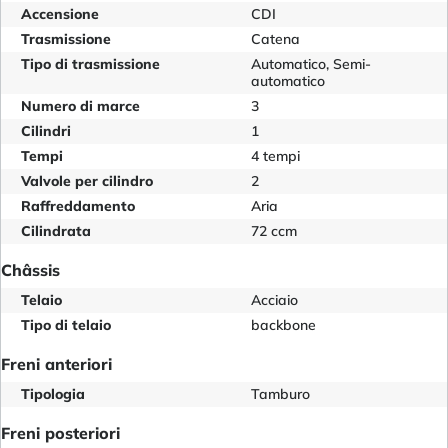
Accensione
CDI
Trasmissione
Catena
Tipo di trasmissione
Automatico, Semi-
automatico
Numero di marce
3
Cilindri
1
Tempi
4 tempi
Valvole per cilindro
2
Raffreddamento
Aria
Cilindrata
72 ccm
Châssis
Telaio
Acciaio
Tipo di telaio
backbone
Freni anteriori
Tipologia
Tamburo
Freni posteriori