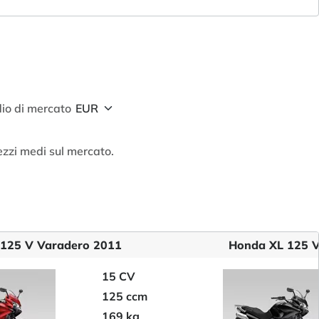
io di mercato
ezzi medi sul mercato.
125 V Varadero 2011
Honda XL 125 V
15 CV
125 ccm
169 kg