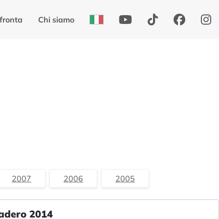
fronta
Chi siamo
2007
2006
2005
radero 2014