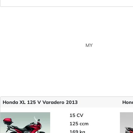
MY
Honda XL 125 V Varadero 2013
Hond
15 CV
125 ccm
169 kg