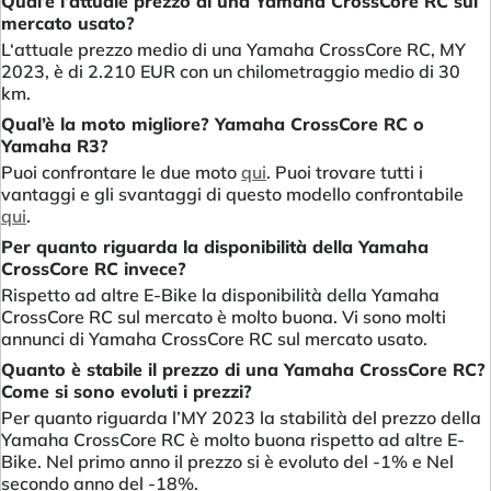
Qual’è l’attuale prezzo di una Yamaha CrossCore RC sul
mercato usato?
L‘attuale prezzo medio di una Yamaha CrossCore RC, MY
2023, è di 2.210 EUR con un chilometraggio medio di 30
km.
Qual’è la moto migliore? Yamaha CrossCore RC o
Yamaha R3?
Puoi confrontare le due moto
qui
. Puoi trovare tutti i
vantaggi e gli svantaggi di questo modello confrontabile
qui
.
Per quanto riguarda la disponibilità della Yamaha
CrossCore RC invece?
Rispetto ad altre E-Bike la disponibilità della Yamaha
CrossCore RC sul mercato è molto buona. Vi sono molti
annunci di Yamaha CrossCore RC sul mercato usato.
Quanto è stabile il prezzo di una Yamaha CrossCore RC?
Come si sono evoluti i prezzi?
Per quanto riguarda l’MY 2023 la stabilità del prezzo della
Yamaha CrossCore RC è molto buona rispetto ad altre E-
Bike. Nel primo anno il prezzo si è evoluto del -1% e Nel
secondo anno del -18%.