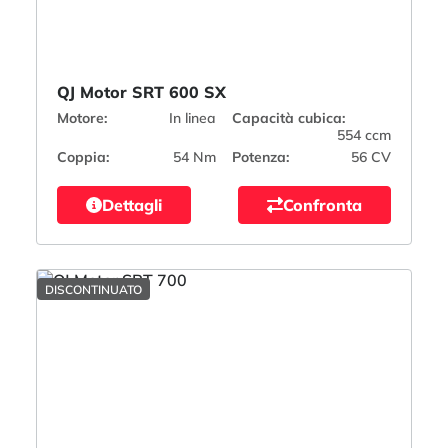
QJ Motor SRT 600 SX
Motore:
In linea
Capacità cubica:
554 ccm
Coppia:
54 Nm
Potenza:
56 CV
Dettagli
Confronta
DISCONTINUATO