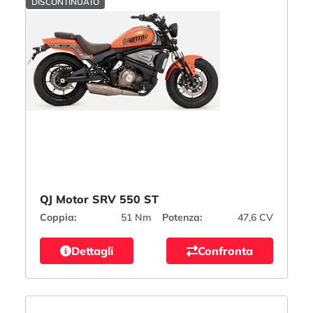
DISCONTINUATO
QJ Motor SRV 550 ST
Coppia:
51 Nm
Potenza:
47,6 CV
Dettagli
Confronta