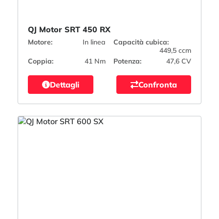
QJ Motor SRT 450 RX
Motore:
In linea
Capacità cubica:
449,5 ccm
Coppia:
41 Nm
Potenza:
47,6 CV
Dettagli
Confronta