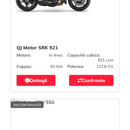
QJ Motor SRK 921
Motore:
In linea
Capacità cubica:
921 ccm
Coppia:
93 Nm
Potenza:
127,8 CV
Dettagli
Confronta
DISCONTINUATO