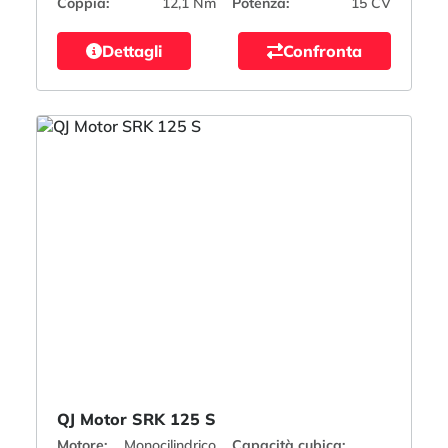
Coppia:
12,1 Nm
Potenza:
15 CV
Dettagli
Confronta
QJ Motor SRK 125 S
Motore:
Monocilindrico
Capacità cubica: