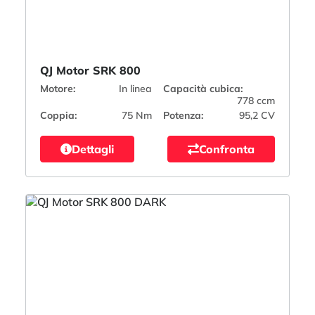
QJ Motor SRK 800
Motore:
In linea
Capacità cubica:
778 ccm
Coppia:
75 Nm
Potenza:
95,2 CV
Dettagli
Confronta