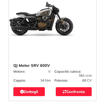
QJ Motor SRV 600V
Motore:
V
Capacità cubica:
561 ccm
Coppia:
54 Nm
Potenza:
68 CV
Dettagli
Confronta