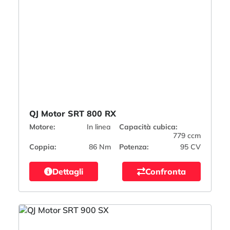
QJ Motor SRT 800 RX
Motore:
In linea
Capacità cubica:
779 ccm
Coppia:
86 Nm
Potenza:
95 CV
Dettagli
Confronta