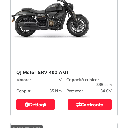
QJ Motor SRV 400 AMT
Motore:
V
Capacità cubica:
385 ccm
Coppia:
35 Nm
Potenza:
34 CV
Dettagli
Confronta