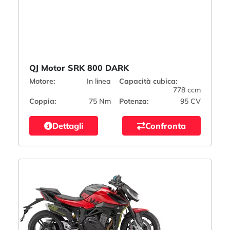
QJ Motor SRK 800 DARK
Motore:
In linea
Capacità cubica:
778 ccm
Coppia:
75 Nm
Potenza:
95 CV
Dettagli
Confronta