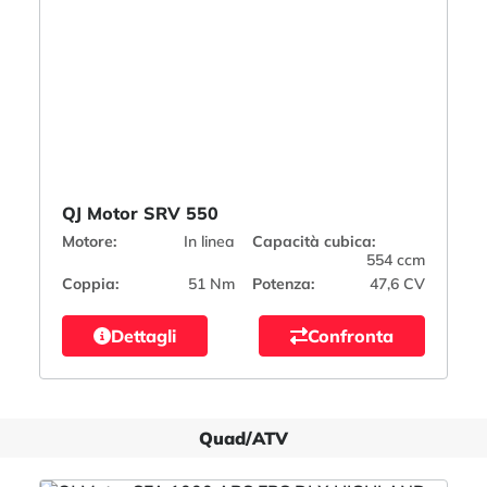
QJ Motor SRV 550
Motore:
In linea
Capacità cubica:
554 ccm
Coppia:
51 Nm
Potenza:
47,6 CV
Dettagli
Confronta
Quad/ATV