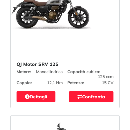
QJ Motor SRV 125
Motore:
Monocilindrico
Capacità cubica:
125 ccm
Coppia:
12,1 Nm
Potenza:
15 CV
Dettagli
Confronta