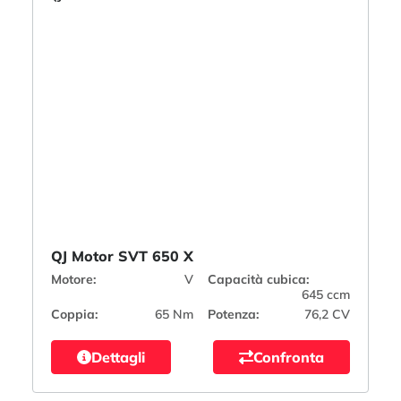
QJ Motor SVT 650 X
Motore:
V
Capacità cubica:
645 ccm
Coppia:
65 Nm
Potenza:
76,2 CV
Dettagli
Confronta