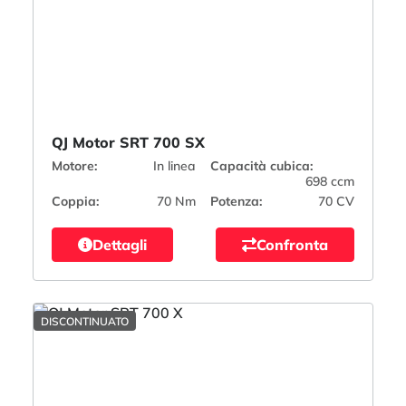
QJ Motor SRT 700 SX
Motore:
In linea
Capacità cubica:
698 ccm
Coppia:
70 Nm
Potenza:
70 CV
Dettagli
Confronta
DISCONTINUATO