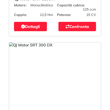
Motore:
Monocilindrico
Capacità cubica:
125 ccm
Coppia:
12,5 Nm
Potenza:
15 CV
Dettagli
Confronta