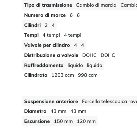
Tipo di trasmissione
Cambio di marcia
Cambio
Numero di marce
6
6
Cilindri
2
4
Tempi
4 tempi
4 tempi
Valvole per cilindro
4
4
Distribuzione a valvole
DOHC
DOHC
Raffreddamento
liquido
liquido
Cilindrata
1203 ccm
998 ccm
Sospensione anteriore
Forcella telescopica rov
Diametro
43 mm
43 mm
Escursione
150 mm
120 mm