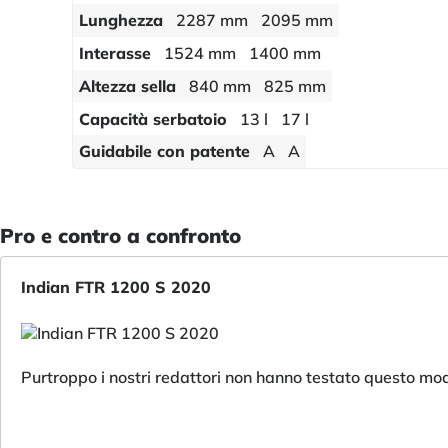
Lunghezza
2287 mm
2095 mm
Interasse
1524 mm
1400 mm
Altezza sella
840 mm
825 mm
Capacità serbatoio
13 l
17 l
Guidabile con patente
A
A
Pro e contro a confronto
Indian FTR 1200 S 2020
Purtroppo i nostri redattori non hanno testato questo mod