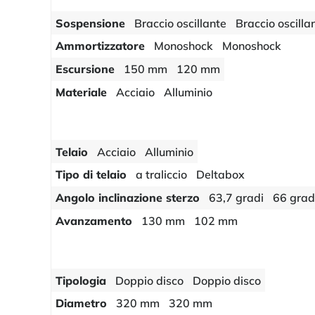
Sospensione
Braccio oscillante
Braccio oscilla
Ammortizzatore
Monoshock
Monoshock
Escursione
150 mm
120 mm
Materiale
Acciaio
Alluminio
Telaio
Acciaio
Alluminio
Tipo di telaio
a traliccio
Deltabox
Angolo inclinazione sterzo
63,7 gradi
66 grad
Avanzamento
130 mm
102 mm
Tipologia
Doppio disco
Doppio disco
Diametro
320 mm
320 mm