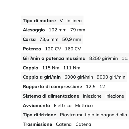
Tipo di motore
V
In linea
Alesaggio
102 mm
79 mm
Corsa
73,6 mm
50,9 mm
Potenza
120 CV
160 CV
Giri/min a potenza massima
8250 giri/min
11.
Coppia
115 Nm
111 Nm
Coppia a giri/min
6000 giri/min
9000 giri/min
Rapporto di compressione
12,5
12
Sistema di alimentazione
Iniezione
Iniezione
Avviamento
Elettrico
Elettrico
Tipo di frizione
Piastra multipla in bagno d'olio
Trasmissione
Catena
Catena