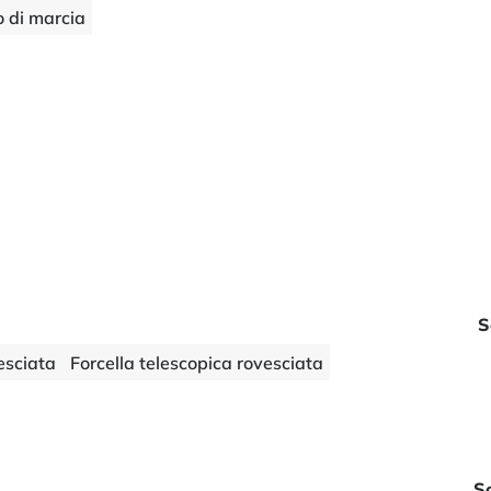
 di marcia
S
esciata
Forcella telescopica rovesciata
S