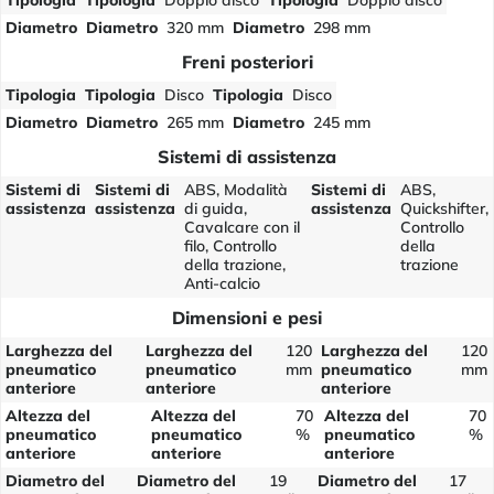
Tipologia
Tipologia
Doppio disco
Tipologia
Doppio disco
Diametro
Diametro
320 mm
Diametro
298 mm
Freni posteriori
Tipologia
Tipologia
Disco
Tipologia
Disco
Diametro
Diametro
265 mm
Diametro
245 mm
Sistemi di assistenza
Sistemi di
Sistemi di
ABS, Modalità
Sistemi di
ABS,
assistenza
assistenza
di guida,
assistenza
Quickshifter,
Cavalcare con il
Controllo
filo, Controllo
della
della trazione,
trazione
Anti-calcio
Dimensioni e pesi
Larghezza del
Larghezza del
120
Larghezza del
120
pneumatico
pneumatico
mm
pneumatico
mm
anteriore
anteriore
anteriore
Altezza del
Altezza del
70
Altezza del
70
pneumatico
pneumatico
%
pneumatico
%
anteriore
anteriore
anteriore
Diametro del
Diametro del
19
Diametro del
17