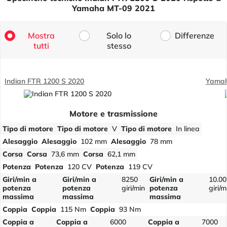
Yamaha MT-09 2021
Mostra
Solo lo
Differenze
tutti
stesso
Indian FTR 1200 S 2020
Yamah
Motore e trasmissione
Tipo di motore
Tipo di motore
V
Tipo di motore
In linea
Alesaggio
Alesaggio
102 mm
Alesaggio
78 mm
Corsa
Corsa
73,6 mm
Corsa
62,1 mm
Potenza
Potenza
120 CV
Potenza
119 CV
Giri/min a
Giri/min a
8250
Giri/min a
10.0
potenza
potenza
giri/min
potenza
giri/m
massima
massima
massima
Coppia
Coppia
115 Nm
Coppia
93 Nm
Coppia a
Coppia a
6000
Coppia a
7000