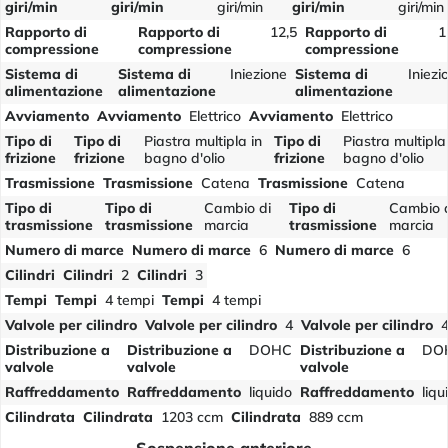
giri/min
giri/min
giri/min
giri/min
giri/min
Rapporto di
Rapporto di
12,5
Rapporto di
1
compressione
compressione
compressione
Sistema di
Sistema di
Iniezione
Sistema di
Iniezi
alimentazione
alimentazione
alimentazione
Avviamento
Avviamento
Elettrico
Avviamento
Elettrico
Tipo di
Tipo di
Piastra multipla in
Tipo di
Piastra multipla
frizione
frizione
bagno d'olio
frizione
bagno d'olio
Trasmissione
Trasmissione
Catena
Trasmissione
Catena
Tipo di
Tipo di
Cambio di
Tipo di
Cambio 
trasmissione
trasmissione
marcia
trasmissione
marcia
Numero di marce
Numero di marce
6
Numero di marce
6
Cilindri
Cilindri
2
Cilindri
3
Tempi
Tempi
4 tempi
Tempi
4 tempi
Valvole per cilindro
Valvole per cilindro
4
Valvole per cilindro
Distribuzione a
Distribuzione a
DOHC
Distribuzione a
DO
valvole
valvole
valvole
Raffreddamento
Raffreddamento
liquido
Raffreddamento
liqu
Cilindrata
Cilindrata
1203 ccm
Cilindrata
889 ccm