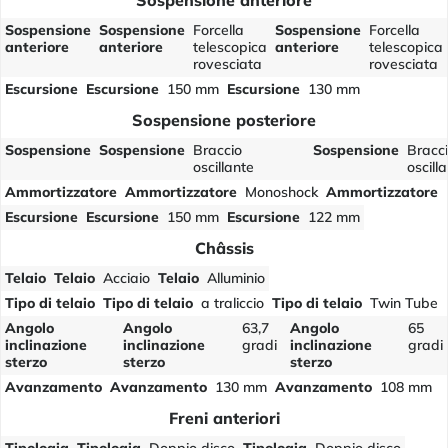
Sospensione anteriore
Sospensione
Sospensione
Forcella
Sospensione
Forcella
anteriore
anteriore
telescopica
anteriore
telescopica
rovesciata
rovesciata
Escursione
Escursione
150 mm
Escursione
130 mm
Sospensione posteriore
Sospensione
Sospensione
Braccio
Sospensione
Bracc
oscillante
oscill
Ammortizzatore
Ammortizzatore
Monoshock
Ammortizzatore
Escursione
Escursione
150 mm
Escursione
122 mm
Châssis
Telaio
Telaio
Acciaio
Telaio
Alluminio
Tipo di telaio
Tipo di telaio
a traliccio
Tipo di telaio
Twin Tube
Angolo
Angolo
63,7
Angolo
65
inclinazione
inclinazione
gradi
inclinazione
gradi
sterzo
sterzo
sterzo
Avanzamento
Avanzamento
130 mm
Avanzamento
108 mm
Freni anteriori