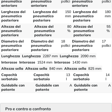
pneumatico
pneumatico
pollici
pneumatico
pollici
anteriore
anteriore
anteriore
Larghezza del
Larghezza del
150
Larghezza del
180
pneumatico
pneumatico
mm
pneumatico
mm
posteriore
posteriore
posteriore
Altezza del
Altezza del
80
Altezza del
55
pneumatico
pneumatico
%
pneumatico
%
posteriore
posteriore
posteriore
Diametro del
Diametro del
18
Diametro del
17
pneumatico
pneumatico
pollici
pneumatico
pollici
posteriore
posteriore
posteriore
Lunghezza
Lunghezza
2287 mm
Lunghezza
2090 mm
Interasse
Interasse
1524 mm
Interasse
1430 mm
Altezza sella
Altezza sella
840 mm
Altezza sella
825 mm
Capacità
Capacità
13
Capacità
14
serbatoio
serbatoio
l
serbatoio
l
Guidabile con
Guidabile con
A
Guidabile con
A
patente
patente
patente
Pro e contro a confronto