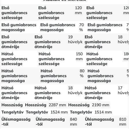
Első
Első
120
Első
12
gumiabroncs
gumiabroncs
mm
gumiabroncs
m
szélessége
szélessége
szélessége
Első gumiabroncs
Első gumiabroncs
70
Első gumiabroncs
7
magassága
magassága
%
magassága
Első
Első
19
Első
18
gumiabroncs
gumiabroncs
hüvelyk
gumiabroncs
hüvel
átmérője
átmérője
átmérője
Hátsó
Hátsó
150
Hátsó
18
gumiabroncs
gumiabroncs
mm
gumiabroncs
m
szélessége
szélessége
szélessége
Hátsó
Hátsó
80
Hátsó
5
gumiabroncs
gumiabroncs
%
gumiabroncs
magassága
magassága
magassága
Hátsó
Hátsó
18
Hátsó
17
gumiabroncs
gumiabroncs
hüvelyk
gumiabroncs
hüvel
átmérője
átmérője
átmérője
Hosszúság
Hosszúság
2287 mm
Hosszúság
2190 mm
Tengelytáv
Tengelytáv
1524 mm
Tengelytáv
1514 mm
Ülésmagasság
Ülésmagasság
840
Ülésmagasság
810
-tól
-tól
mm
-tól
mm