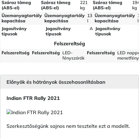
Száraz tömeg
Száraz tömeg
221
Száraz tömeg
19
(ABS-el)
(ABS-el)
kg
(ABS-el)
kg
Üzemanyagtartály
Üzemanyagtartály
13
Üzemanyagtartály
kapacitása
kapacitása
l
kapacitása
l
Jogosítvány
Jogosítvány
A
Jogosítvány
típusok
típusok
típusok
Felszereltség
Felszereltség
Felszereltség
LED-
Felszereltség
LED nappa
fényszórók
menetfény
Előnyök és hátrányok összehasonlításban
Indian FTR Rally 2021
Szerkesztőségünk sajnos nem tesztelte ezt a modellt.