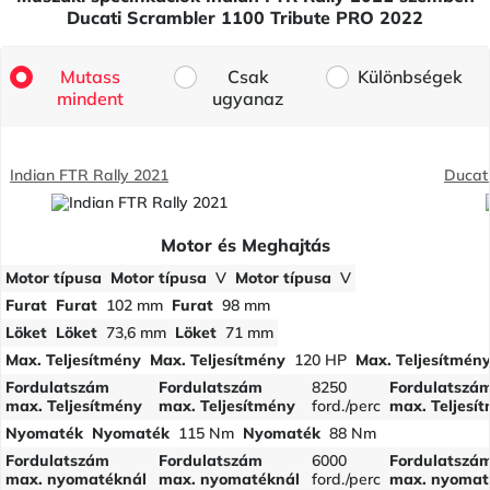
Ducati Scrambler 1100 Tribute PRO 2022
Mutass
Csak
Különbségek
mindent
ugyanaz
Indian FTR Rally 2021
Ducat
Motor és Meghajtás
Motor típusa
Motor típusa
V
Motor típusa
V
Furat
Furat
102 mm
Furat
98 mm
Löket
Löket
73,6 mm
Löket
71 mm
Max. Teljesítmény
Max. Teljesítmény
120 HP
Max. Teljesítmén
Fordulatszám
Fordulatszám
8250
Fordulatszá
max. Teljesítmény
max. Teljesítmény
ford./perc
max. Teljesí
Nyomaték
Nyomaték
115 Nm
Nyomaték
88 Nm
Fordulatszám
Fordulatszám
6000
Fordulatszá
max. nyomatéknál
max. nyomatéknál
ford./perc
max. nyomat