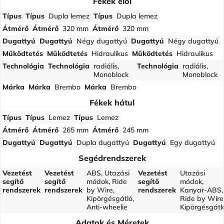
Fékek elöl
Típus
Típus
Dupla lemez
Típus
Dupla lemez
Átmérő
Átmérő
320 mm
Átmérő
320 mm
Dugattyú
Dugattyú
Négy dugattyú
Dugattyú
Négy dugattyú
Működtetés
Működtetés
Hidraulikus
Működtetés
Hidraulikus
Technológia
Technológia
radiális,
Technológia
radiális,
Monoblock
Monoblock
Márka
Márka
Brembo
Márka
Brembo
Fékek hátul
Típus
Típus
Lemez
Típus
Lemez
Átmérő
Átmérő
265 mm
Átmérő
245 mm
Dugattyú
Dugattyú
Dupla dugattyú
Dugattyú
Egy dugattyú
Segédrendszerek
Vezetést
Vezetést
ABS, Utazási
Vezetést
Utazási
segítő
segítő
módok, Ride
segítő
módok,
rendszerek
rendszerek
by Wire,
rendszerek
Kanyar-ABS,
Kipörgésgátló,
Ride by Wire
Anti-wheelie
Kipörgésgátl
Adatok és Méretek