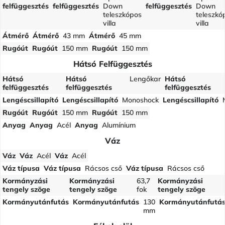
felfüggesztés
felfüggesztés
Down
felfüggesztés
Down
teleszkópos
teleszkó
villa
villa
Átmérő
Átmérő
43 mm
Átmérő
45 mm
Rugóút
Rugóút
150 mm
Rugóút
150 mm
Hátsó Felfüggesztés
Hátsó
Hátsó
Lengőkar
Hátsó
felfüggesztés
felfüggesztés
felfüggesztés
Lengéscsillapító
Lengéscsillapító
Monoshock
Lengéscsillapító
Rugóút
Rugóút
150 mm
Rugóút
150 mm
Anyag
Anyag
Acél
Anyag
Alumínium
Váz
Váz
Váz
Acél
Váz
Acél
Váz típusa
Váz típusa
Rácsos cső
Váz típusa
Rácsos cső
Kormányzási
Kormányzási
63,7
Kormányzási
tengely szöge
tengely szöge
fok
tengely szöge
Kormányutánfutás
Kormányutánfutás
130
Kormányutánfutá
mm