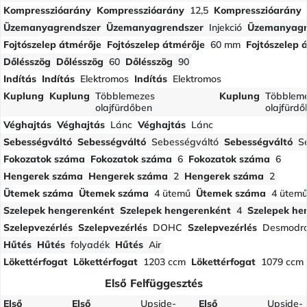
Kompresszióarány
Kompresszióarány
12,5
Kompresszióarány
Üzemanyagrendszer
Üzemanyagrendszer
Injekció
Üzemanyagr
Fojtószelep átmérője
Fojtószelep átmérője
60 mm
Fojtószelep 
Dőlésszög
Dőlésszög
60
Dőlésszög
90
Indítás
Indítás
Elektromos
Indítás
Elektromos
Kuplung
Kuplung
Többlemezes
Kuplung
Többlem
olajfürdőben
olajfürd
Véghajtás
Véghajtás
Lánc
Véghajtás
Lánc
Sebességváltó
Sebességváltó
Sebességváltó
Sebességváltó
S
Fokozatok száma
Fokozatok száma
6
Fokozatok száma
6
Hengerek száma
Hengerek száma
2
Hengerek száma
2
Ütemek száma
Ütemek száma
4 ütemű
Ütemek száma
4 ütem
Szelepek hengerenként
Szelepek hengerenként
4
Szelepek he
Szelepvezérlés
Szelepvezérlés
DOHC
Szelepvezérlés
Desmodro
Hűtés
Hűtés
folyadék
Hűtés
Air
Lökettérfogat
Lökettérfogat
1203 ccm
Lökettérfogat
1079 ccm
Első Felfüggesztés
Első
Első
Upside-
Első
Upside-