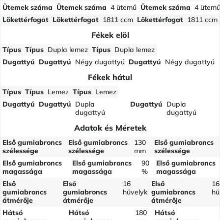
Ütemek száma
Ütemek száma
4 ütemű
Ütemek száma
4 ütem
Lökettérfogat
Lökettérfogat
1811 ccm
Lökettérfogat
1811 ccm
Fékek elöl
Típus
Típus
Dupla lemez
Típus
Dupla lemez
Dugattyú
Dugattyú
Négy dugattyú
Dugattyú
Négy dugattyú
Fékek hátul
Típus
Típus
Lemez
Típus
Lemez
Dugattyú
Dugattyú
Dupla
Dugattyú
Dupla
dugattyú
dugattyú
Adatok és Méretek
Első gumiabroncs
Első gumiabroncs
130
Első gumiabroncs
szélessége
szélessége
mm
szélessége
Első gumiabroncs
Első gumiabroncs
90
Első gumiabroncs
magassága
magassága
%
magassága
Első
Első
16
Első
16
gumiabroncs
gumiabroncs
hüvelyk
gumiabroncs
hü
átmérője
átmérője
átmérője
Hátsó
Hátsó
180
Hátsó