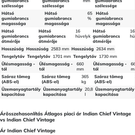
gumiabroncs
gumiabroncs
mm
gumiabroncs
szélessége
szélessége
szélessége
Hátsó
Hátsó
65
Hátsó
gumiabroncs
gumiabroncs
%
gumiabroncs
magassága
magassága
magassága
Hátsó
Hátsó
16
Hátsó
16
gumiabroncs
gumiabroncs
hüvelyk
gumiabroncs
hü
átmérője
átmérője
átmérője
Hosszúság
Hosszúság
2583 mm
Hosszúság
2634 mm
Tengelytáv
Tengelytáv
1701 mm
Tengelytáv
1730 mm
Ülésmagasság -
Ülésmagasság -
660
Ülésmagasság -
6
tól
tól
mm
tól
m
Száraz tömeg
Száraz tömeg
365
Száraz tömeg
(ABS-el)
(ABS-el)
kg
(ABS-el)
Üzemanyagtartály
Üzemanyagtartály
20,8
Üzemanyagtartály
kapacitása
kapacitása
l
kapacitása
Árösszehasonlítás Átlagos piaci ár Indian Chief Vintage
vs Indian Chief Vintage
Ár Indian Chief Vintage