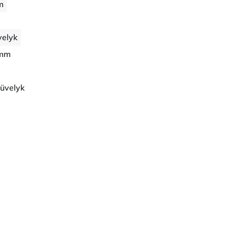
m
velyk
 mm
üvelyk