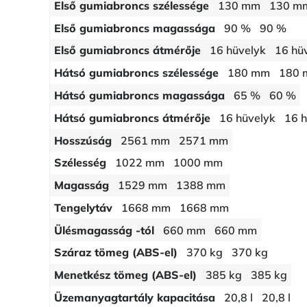
Első gumiabroncs szélessége
130 mm
130 m
Első gumiabroncs magassága
90 %
90 %
Első gumiabroncs átmérője
16 hüvelyk
16 hü
Hátsó gumiabroncs szélessége
180 mm
180
Hátsó gumiabroncs magassága
65 %
60 %
Hátsó gumiabroncs átmérője
16 hüvelyk
16 h
Hosszúság
2561 mm
2571 mm
Szélesség
1022 mm
1000 mm
Magasság
1529 mm
1388 mm
Tengelytáv
1668 mm
1668 mm
Ülésmagasság -tól
660 mm
660 mm
Száraz tömeg (ABS-el)
370 kg
370 kg
Menetkész tömeg (ABS-el)
385 kg
385 kg
Üzemanyagtartály kapacitása
20,8 l
20,8 l