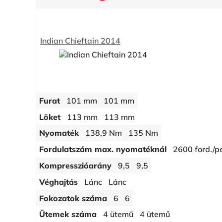
Indian Chieftain 2014
Furat
101 mm
101 mm
Löket
113 mm
113 mm
Nyomaték
138,9 Nm
135 Nm
Fordulatszám max. nyomatéknál
2600 ford./p
Kompresszióarány
9,5
9,5
Véghajtás
Lánc
Lánc
Fokozatok száma
6
6
Ütemek száma
4 ütemű
4 ütemű