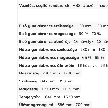
Vezetést segítő rendszerek
ABS, Utazási módo
Első gumiabroncs szélessége
130 mm
130 m
Első gumiabroncs magassága
90 %
70 %
Első gumiabroncs átmérője
16 hüvelyk
18 hü
Hátsó gumiabroncs szélessége
180 mm
180
Hátsó gumiabroncs magassága
65 %
65 %
Hátsó gumiabroncs átmérője
16 hüvelyk
16 h
Hosszúság
2301 mm
2240 mm
Szélesség
842 mm
853 mm
Magasság
1270 mm
1115 mm
Tengelytáv
1640 mm
1520 mm
Ülésmagasság -tól
686 mm
700 mm