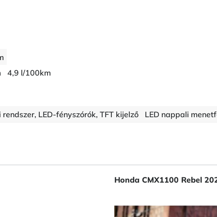
m
m
4,9 l/100km
i rendszer, LED-fényszórók, TFT kijelző
LED nappali menetf
Honda CMX1100 Rebel 20