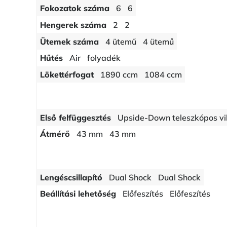
Fokozatok száma
6
6
Hengerek száma
2
2
Ütemek száma
4 ütemű
4 ütemű
Hűtés
Air
folyadék
Lökettérfogat
1890 ccm
1084 ccm
Első felfüggesztés
Upside-Down teleszkópos vi
Átmérő
43 mm
43 mm
Lengéscsillapító
Dual Shock
Dual Shock
Beállítási lehetőség
Előfeszítés
Előfeszítés