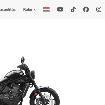
asonlítás
Rólunk