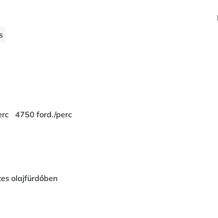
s
erc
4750 ford./perc
es olajfürdőben