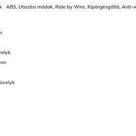
k
ABS, Utazási módok, Ride by Wire, Kipörgésgátló, Anti-
m
velyk
 mm
üvelyk