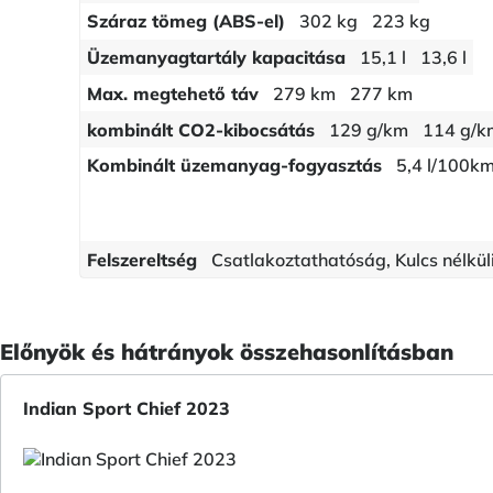
Száraz tömeg (ABS-el)
302 kg
223 kg
Üzemanyagtartály kapacitása
15,1 l
13,6 l
Max. megtehető táv
279 km
277 km
kombinált CO2-kibocsátás
129 g/km
114 g/k
Kombinált üzemanyag-fogyasztás
5,4 l/100k
Felszereltség
Csatlakoztathatóság, Kulcs nélkül
Előnyök és hátrányok összehasonlításban
Indian Sport Chief 2023