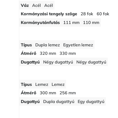
Váz
Acél
Acél
Kormányzási tengely szöge
28 fok
60 fok
Kormányutánfutás
111 mm
110 mm
Típus
Dupla lemez
Egyetlen lemez
Átmérő
320 mm
330 mm
Dugattyú
Négy dugattyú
Négy dugattyú
Típus
Lemez
Lemez
Átmérő
300 mm
256 mm
Dugattyú
Dupla dugattyú
Egy dugattyú