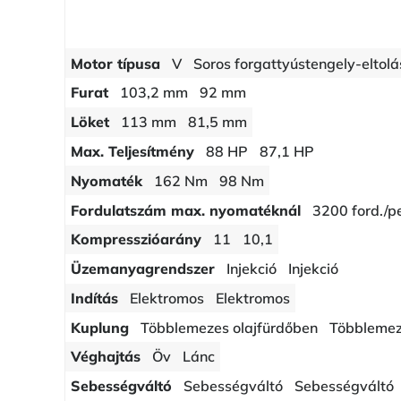
Motor típusa
V
Soros forgattyústengely-eltolá
Furat
103,2 mm
92 mm
Löket
113 mm
81,5 mm
Max. Teljesítmény
88 HP
87,1 HP
Nyomaték
162 Nm
98 Nm
Fordulatszám max. nyomatéknál
3200 ford./p
Kompresszióarány
11
10,1
Üzemanyagrendszer
Injekció
Injekció
Indítás
Elektromos
Elektromos
Kuplung
Többlemezes olajfürdőben
Többlemez
Véghajtás
Öv
Lánc
Sebességváltó
Sebességváltó
Sebességváltó