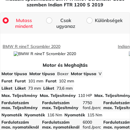
szemben Indian FTR 1200 S 2019
Mutass
Csak
Különbségek
mindent
ugyanaz
BMW R nineT Scrambler 2020
India
Motor és Meghajtás
Motor típusa
Motor típusa
Boxer
Motor típusa
V
Furat
Furat
101 mm
Furat
102 mm
Löket
Löket
73 mm
Löket
73,6 mm
Max. Teljesítmény
Max. Teljesítmény
110 HP
Max. Teljesítmén
Fordulatszám
Fordulatszám
7750
Fordulatszá
max. Teljesítmény
max. Teljesítmény
ford./perc
max. Teljesí
Nyomaték
Nyomaték
116 Nm
Nyomaték
115 Nm
Fordulatszám
Fordulatszám
6000
Fordulatszá
max. nyomatéknál
max. nyomatéknál
ford./perc
max. nyomat