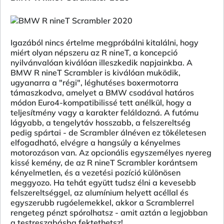
Igazából nincs értelme megpróbálni kitalálni, hogy
miért olyan népszeru az R nineT, a koncepció
nyilvánvalóan kiválóan illeszkedik napjainkba. A
BMW R nineT Scrambler is kiválóan muködik,
ugyanarra a "régi", léghutéses boxermotorra
támaszkodva, amelyet a BMW csodával határos
módon Euro4-kompatibilissé tett anélkül, hogy a
teljesítmény vagy a karakter feláldozná. A futómu
lágyabb, a tengelytáv hosszabb, a felszereltség
pedig spártai - de Scrambler álnéven ez tökéletesen
elfogadható, elvégre a hangsúly a kényelmes
motorozáson van. Az opcionális egyszemélyes nyereg
kissé kemény, de az R nineT Scrambler korántsem
kényelmetlen, és a vezetési pozíció különösen
meggyozo. Ha tehát együtt tudsz élni a kevesebb
felszereltséggel, az alumínium helyett acéllal és
egyszerubb rugóelemekkel, akkor a Scramblerrel
rengeteg pénzt spórolhatsz - amit aztán a legjobban
a testreszabásba fektethetsz!