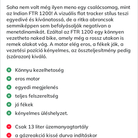
Soha nem volt még ilyen meno egy csalócsomag, mint
az Indian FTR 1200! A vizuális flat tracker stílus teszi
egyedivé és kívánatossá, de a ritka abroncsok
semmiképpen sem befolyásolják negatívan a
menetdinamikát. Ezáltal az FTR 1200 egy könnyen
vezetheto naked bike, amely még a rossz utakon is
remek alakot vág. A motor elég eros, a fékek jók, a
vezetési pozíció kényelmes, az összteljesítmény pedig
(szárazon) kiváló.
Könnyu kezelhetoség
eros motor
egyedi megjelenés
teljes felszereltség
jó fékek
kényelmes üléshelyzet.
Csak 13 liter üzemanyagtartály
a gázreakció kissé durva indításkor