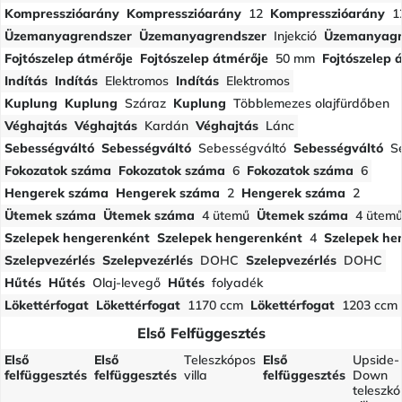
Kompresszióarány
Kompresszióarány
12
Kompresszióarány
1
Üzemanyagrendszer
Üzemanyagrendszer
Injekció
Üzemanyagr
Fojtószelep átmérője
Fojtószelep átmérője
50 mm
Fojtószelep 
Indítás
Indítás
Elektromos
Indítás
Elektromos
Kuplung
Kuplung
Száraz
Kuplung
Többlemezes olajfürdőben
Véghajtás
Véghajtás
Kardán
Véghajtás
Lánc
Sebességváltó
Sebességváltó
Sebességváltó
Sebességváltó
S
Fokozatok száma
Fokozatok száma
6
Fokozatok száma
6
Hengerek száma
Hengerek száma
2
Hengerek száma
2
Ütemek száma
Ütemek száma
4 ütemű
Ütemek száma
4 ütem
Szelepek hengerenként
Szelepek hengerenként
4
Szelepek he
Szelepvezérlés
Szelepvezérlés
DOHC
Szelepvezérlés
DOHC
Hűtés
Hűtés
Olaj-levegő
Hűtés
folyadék
Lökettérfogat
Lökettérfogat
1170 ccm
Lökettérfogat
1203 ccm
Első Felfüggesztés
Első
Első
Teleszkópos
Első
Upside-
felfüggesztés
felfüggesztés
villa
felfüggesztés
Down
teleszk