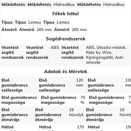
Működtetés
Működtetés
Hidraulikus
Működtetés
Hidraulikus
Fékek hátul
Típus
Típus
Lemez
Típus
Lemez
Átmérő
Átmérő
265 mm
Átmérő
265 mm
Segédrendszerek
Vezetést
Vezetést
ABS
Vezetést
ABS, Utazási módok,
segítő
segítő
segítő
Ride by Wire,
rendszerek
rendszerek
rendszerek
Kipörgésgátló, Anti-
wheelie
Adatok és Méretek
Első
Első
120
Első
12
gumiabroncs
gumiabroncs
mm
gumiabroncs
m
szélessége
szélessége
szélessége
Első gumiabroncs
Első gumiabroncs
70
Első gumiabroncs
7
magassága
magassága
%
magassága
Első
Első
19
Első
19
gumiabroncs
gumiabroncs
hüvelyk
gumiabroncs
hüvel
átmérője
átmérője
átmérője
Hátsó
Hátsó
170
Hátsó
15