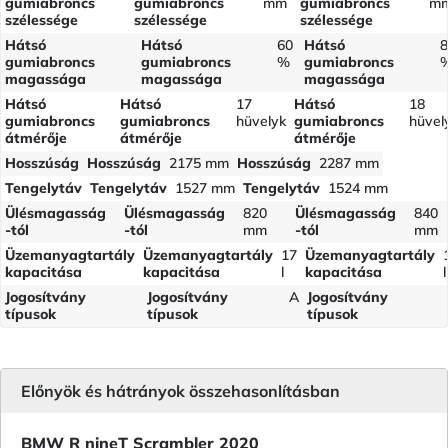
gumiabroncs
gumiabroncs
mm
gumiabroncs
m
szélessége
szélessége
szélessége
Hátsó
Hátsó
60
Hátsó
8
gumiabroncs
gumiabroncs
%
gumiabroncs
magassága
magassága
magassága
Hátsó
Hátsó
17
Hátsó
18
gumiabroncs
gumiabroncs
hüvelyk
gumiabroncs
hüvel
átmérője
átmérője
átmérője
Hosszúság
Hosszúság
2175 mm
Hosszúság
2287 mm
Tengelytáv
Tengelytáv
1527 mm
Tengelytáv
1524 mm
Ülésmagasság
Ülésmagasság
820
Ülésmagasság
840
-tól
-tól
mm
-tól
mm
Üzemanyagtartály
Üzemanyagtartály
17
Üzemanyagtartály
kapacitása
kapacitása
l
kapacitása
l
Jogosítvány
Jogosítvány
A
Jogosítvány
típusok
típusok
típusok
Előnyök és hátrányok összehasonlításban
BMW R nineT Scrambler 2020