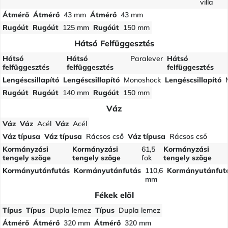
villa
Átmérő
Átmérő
43 mm
Átmérő
43 mm
Rugóút
Rugóút
125 mm
Rugóút
150 mm
Hátsó Felfüggesztés
Hátsó
Hátsó
Paralever
Hátsó
felfüggesztés
felfüggesztés
felfüggesztés
Lengéscsillapító
Lengéscsillapító
Monoshock
Lengéscsillapító
Rugóút
Rugóút
140 mm
Rugóút
150 mm
Váz
Váz
Váz
Acél
Váz
Acél
Váz típusa
Váz típusa
Rácsos cső
Váz típusa
Rácsos cső
Kormányzási
Kormányzási
61,5
Kormányzási
tengely szöge
tengely szöge
fok
tengely szöge
Kormányutánfutás
Kormányutánfutás
110,6
Kormányutánfut
mm
Fékek elöl
Típus
Típus
Dupla lemez
Típus
Dupla lemez
Átmérő
Átmérő
320 mm
Átmérő
320 mm