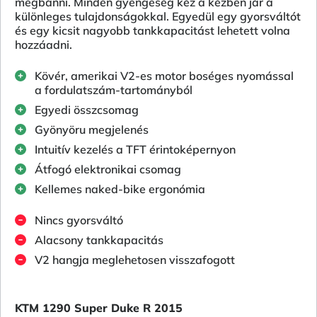
megbánni. Minden gyengeség kéz a kézben jár a
különleges tulajdonságokkal. Egyedül egy gyorsváltót
és egy kicsit nagyobb tankkapacitást lehetett volna
hozzáadni.
Kövér, amerikai V2-es motor boséges nyomással
a fordulatszám-tartományból
Egyedi összcsomag
Gyönyöru megjelenés
Intuitív kezelés a TFT érintoképernyon
Átfogó elektronikai csomag
Kellemes naked-bike ergonómia
Nincs gyorsváltó
Alacsony tankkapacitás
V2 hangja meglehetosen visszafogott
KTM 1290 Super Duke R 2015