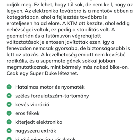
adják meg. Ez lehet, hogy túl sok, de nem kell, hogy az
legyen. Az elektronika továbbra is a mentoöv ebben a
kategóriában, ahol a fejlesztés továbbra is
eroteljesen halad elore. A KTM ott kezdte, ahol eddig
nehézségei voltak, ez pedig a stabilitás volt. A
geometrián és a futómuvön végrehajtott
változtatások jelentosen javítottak ezen, így a
fenevadon nemcsak gyorsabb, de biztonságosabb is
lett az utazás. A kezelhetoség emiatt nem kevésbé
radikális, és a supermoto gének sokkal jobban
megmutatkoznak, mint bármely más naked bike-on.
Csak egy Super Duke létezhet.
Hatalmas motor és nyomaték
széles fordulatszám-tartomány
kevés vibráció
eros fékek
kiterjedt elektronika
nagyszeru extrák
kiváló minoségu részletek