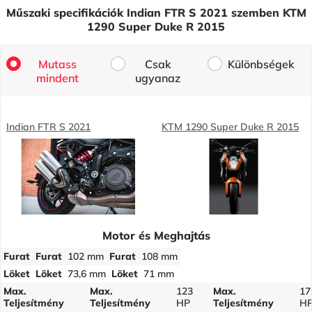
Műszaki specifikációk Indian FTR S 2021 szemben KTM
1290 Super Duke R 2015
Mutass
Csak
Különbségek
mindent
ugyanaz
Indian FTR S 2021
KTM 1290 Super Duke R 2015
Motor és Meghajtás
Furat
Furat
102 mm
Furat
108 mm
Löket
Löket
73,6 mm
Löket
71 mm
Max.
Max.
123
Max.
17
Teljesítmény
Teljesítmény
HP
Teljesítmény
H