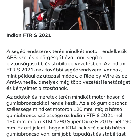
Indian FTR S 2021
A segédrendszerek terén mindkét motor rendelkezik
ABS-szel és kipörgésgátlóval, ami segít a
biztonságosabb és stabilabb vezetésben. Az Indian
FTR S 2021-nek további segédrendszerei vannak,
mint például az utazási módok, a Ride by Wire és az
Anti-wheelie, amelyek még több vezetési lehetőséget
és kényelmet biztosítanak.
Az adatok és méretek terén mindkét motor hasonló
gumiabroncsokkal rendelkezik. Az első gumiabroncs
szélessége mindkét motoron 120 mm, míg a hátsó
gumiabroncs szélessége az Indian FTR S 2021-nél
150 mm, míg a KTM 1290 Super Duke R 2015-nél 190
mm. Ez azt jelenti, hogy a KTM-nek szélesebb hátsó
gumiabroncsa van, ami jobb tapadást és stabilitást