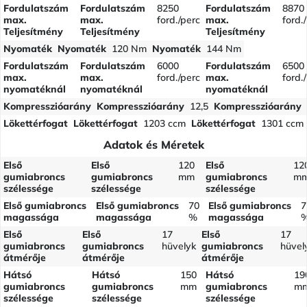
Fordulatszám
Fordulatszám
8250
Fordulatszám
8870
max.
max.
ford./perc
max.
ford.
Teljesítmény
Teljesítmény
Teljesítmény
Nyomaték
Nyomaték
120 Nm
Nyomaték
144 Nm
Fordulatszám
Fordulatszám
6000
Fordulatszám
6500
max.
max.
ford./perc
max.
ford.
nyomatéknál
nyomatéknál
nyomatéknál
Kompresszióarány
Kompresszióarány
12,5
Kompresszióarány
Lökettérfogat
Lökettérfogat
1203 ccm
Lökettérfogat
1301 ccm
Adatok és Méretek
Első
Első
120
Első
12
gumiabroncs
gumiabroncs
mm
gumiabroncs
m
szélessége
szélessége
szélessége
Első gumiabroncs
Első gumiabroncs
70
Első gumiabroncs
7
magassága
magassága
%
magassága
Első
Első
17
Első
17
gumiabroncs
gumiabroncs
hüvelyk
gumiabroncs
hüvel
átmérője
átmérője
átmérője
Hátsó
Hátsó
150
Hátsó
19
gumiabroncs
gumiabroncs
mm
gumiabroncs
m
szélessége
szélessége
szélessége