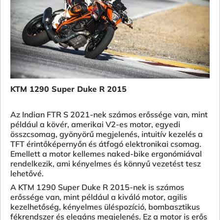
KTM 1290 Super Duke R 2015
Az Indian FTR S 2021-nek számos erőssége van, mint
például a kövér, amerikai V2-es motor, egyedi
összcsomag, gyönyörű megjelenés, intuitív kezelés a
TFT érintőképernyőn és átfogó elektronikai csomag.
Emellett a motor kellemes naked-bike ergonómiával
rendelkezik, ami kényelmes és könnyű vezetést tesz
lehetővé.
A KTM 1290 Super Duke R 2015-nek is számos
erőssége van, mint például a kiváló motor, agilis
kezelhetőség, kényelmes üléspozíció, bombasztikus
fékrendszer és elegáns megjelenés. Ez a motor is erős