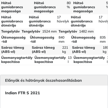
Hátsó
Hátsó
80
Hátsó
5
gumiabroncs
gumiabroncs
%
gumiabroncs
magassága
magassága
magassága
Hátsó
Hátsó
17
Hátsó
17
gumiabroncs
gumiabroncs
hüvelyk
gumiabroncs
hüvel
átmérője
átmérője
átmérője
Tengelytáv
Tengelytáv
1524 mm
Tengelytáv
1482 mm
Ülésmagasság
Ülésmagasság
840
Ülésmagasság
835
-tól
-tól
mm
-tól
mm
Száraz tömeg
Száraz tömeg
221
Száraz tömeg
18
(ABS-el)
(ABS-el)
kg
(ABS-el)
kg
Üzemanyagtartály
Üzemanyagtartály
13
Üzemanyagtartály
kapacitása
kapacitása
l
kapacitása
l
Előnyök és hátrányok összehasonlításban
Indian FTR S 2021