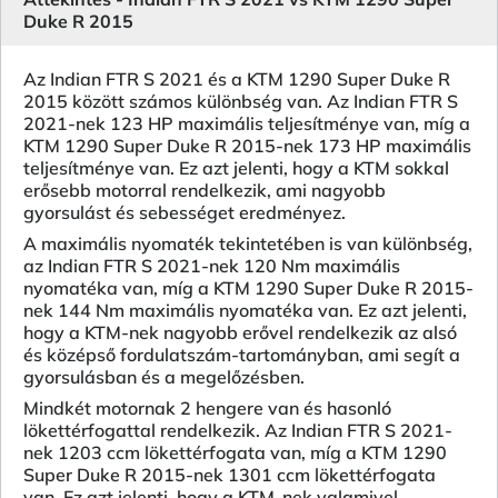
Duke R 2015
Az Indian FTR S 2021 és a KTM 1290 Super Duke R
2015 között számos különbség van. Az Indian FTR S
2021-nek 123 HP maximális teljesítménye van, míg a
KTM 1290 Super Duke R 2015-nek 173 HP maximális
teljesítménye van. Ez azt jelenti, hogy a KTM sokkal
erősebb motorral rendelkezik, ami nagyobb
gyorsulást és sebességet eredményez.
A maximális nyomaték tekintetében is van különbség,
az Indian FTR S 2021-nek 120 Nm maximális
nyomatéka van, míg a KTM 1290 Super Duke R 2015-
nek 144 Nm maximális nyomatéka van. Ez azt jelenti,
hogy a KTM-nek nagyobb erővel rendelkezik az alsó
és középső fordulatszám-tartományban, ami segít a
gyorsulásban és a megelőzésben.
Mindkét motornak 2 hengere van és hasonló
lökettérfogattal rendelkezik. Az Indian FTR S 2021-
nek 1203 ccm lökettérfogata van, míg a KTM 1290
Super Duke R 2015-nek 1301 ccm lökettérfogata
van. Ez azt jelenti, hogy a KTM-nek valamivel