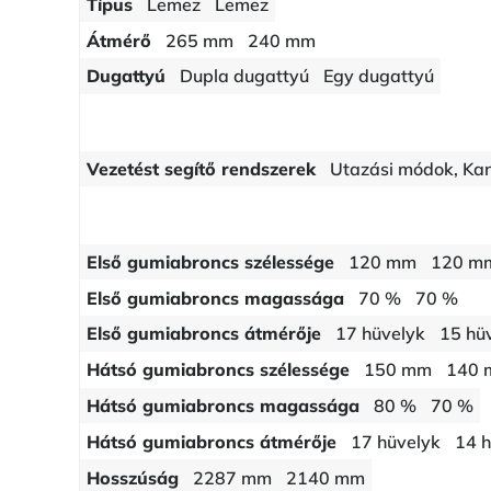
Típus
Lemez
Lemez
Átmérő
265 mm
240 mm
Dugattyú
Dupla dugattyú
Egy dugattyú
Vezetést segítő rendszerek
Utazási módok, Kan
Első gumiabroncs szélessége
120 mm
120 m
Első gumiabroncs magassága
70 %
70 %
Első gumiabroncs átmérője
17 hüvelyk
15 hü
Hátsó gumiabroncs szélessége
150 mm
140
Hátsó gumiabroncs magassága
80 %
70 %
Hátsó gumiabroncs átmérője
17 hüvelyk
14 h
Hosszúság
2287 mm
2140 mm