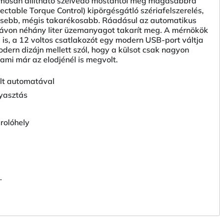
tromosan állítható szélvédo mostantól még magasabbra
ctable Torque Control) kipörgésgátló szériafelszerelés,
osebb, mégis takarékosabb. Ráadásul az automatikus
távon néhány liter üzemanyagot takarít meg. A mérnökök
is, a 12 voltos csatlakozót egy modern USB-port váltja
dern dizájn mellett szól, hogy a külsot csak nagyon
ami már az elodjénél is megvolt.
olt automatával
yasztás
rolóhely
.