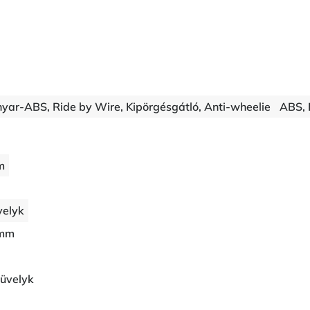
yar-ABS, Ride by Wire, Kipörgésgátló, Anti-wheelie
ABS, 
m
velyk
 mm
üvelyk