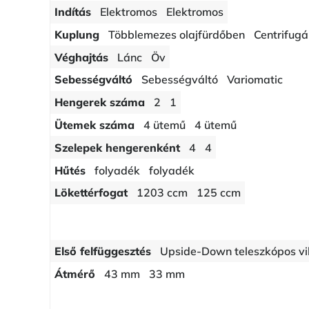
Indítás
Elektromos
Elektromos
Kuplung
Többlemezes olajfürdőben
Centrifugál
Véghajtás
Lánc
Öv
Sebességváltó
Sebességváltó
Variomatic
Hengerek száma
2
1
Ütemek száma
4 ütemű
4 ütemű
Szelepek hengerenként
4
4
Hűtés
folyadék
folyadék
Lökettérfogat
1203 ccm
125 ccm
Első felfüggesztés
Upside-Down teleszkópos vi
Átmérő
43 mm
33 mm