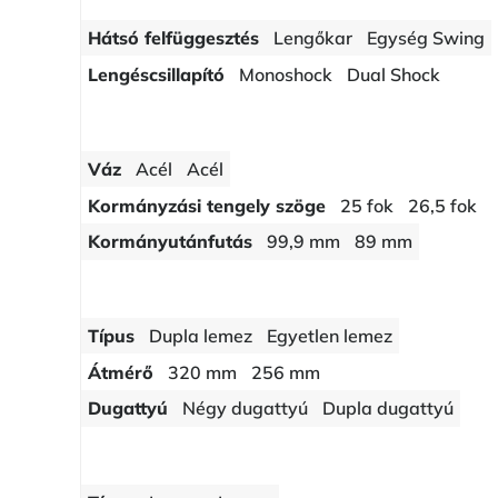
Hátsó felfüggesztés
Lengőkar
Egység Swing
Lengéscsillapító
Monoshock
Dual Shock
Váz
Acél
Acél
Kormányzási tengely szöge
25 fok
26,5 fok
Kormányutánfutás
99,9 mm
89 mm
Típus
Dupla lemez
Egyetlen lemez
Átmérő
320 mm
256 mm
Dugattyú
Négy dugattyú
Dupla dugattyú