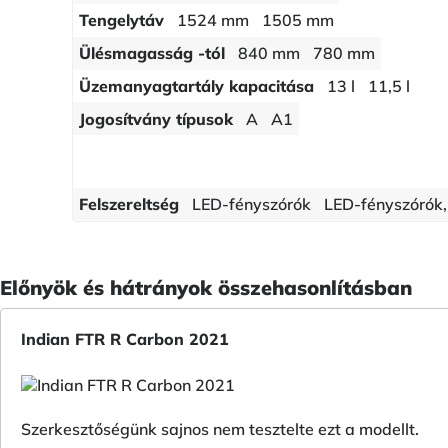
Tengelytáv
1524 mm
1505 mm
Ülésmagasság -tól
840 mm
780 mm
Üzemanyagtartály kapacitása
13 l
11,5 l
Jogosítvány típusok
A
A1
Felszereltség
LED-fényszórók
LED-fényszórók, 
Előnyök és hátrányok összehasonlításban
Indian FTR R Carbon 2021
Szerkesztőségünk sajnos nem tesztelte ezt a modellt.