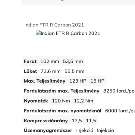
Indian FTR R Carbon 2021
Furat
102 mm
53,5 mm
Löket
73,6 mm
55,5 mm
Max. Teljesítmény
123 HP
15 HP
Fordulatszám max. Teljesítmény
8250 ford./pe
Nyomaték
120 Nm
12,2 Nm
Fordulatszám max. nyomatéknál
6000 ford./p
Kompresszióarány
12,5
11,5
Üzemanyagrendszer
Injekció
Injekció