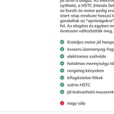
jól tette a dolgát. Az elek
nyitható, a HSTC (Honda Sele
az Euro5-ös motor pedig er
start-stop rendszer hosszú 
gondoltak az "apróságokra" 
fel. Az elegáns és egyben mo
óvatosan változtatták meg, 
Eroteljes motor jól hang
ésszeru üzemanyag-fog
elektromos szélvédo
hatalmas mennyiségu tá
rengeteg kényelem
kifogástalan fékek
széria HSTC
jól leolvasható muszerek
nagy súly