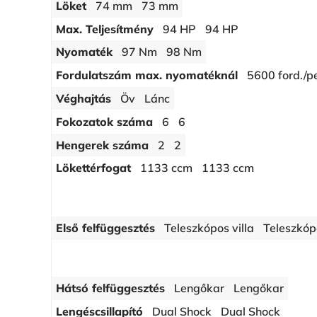
Löket
74 mm
73 mm
Max. Teljesítmény
94 HP
94 HP
Nyomaték
97 Nm
98 Nm
Fordulatszám max. nyomatéknál
5600 ford./p
Véghajtás
Öv
Lánc
Fokozatok száma
6
6
Hengerek száma
2
2
Lökettérfogat
1133 ccm
1133 ccm
Első felfüggesztés
Teleszkópos villa
Teleszkópo
Hátsó felfüggesztés
Lengőkar
Lengőkar
Lengéscsillapító
Dual Shock
Dual Shock