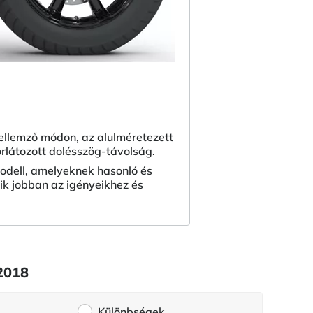
jellemző módon, az alulméretezett
rlátozott dolésszög-távolság.
odell, amelyeknek hasonló és
lik jobban az igényeikhez és
2018
Különbségek