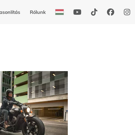
asonlítás
Rólunk