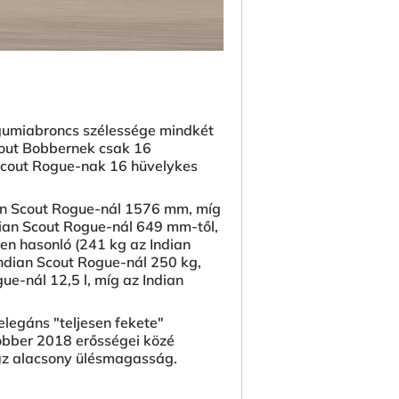
 gumiabroncs szélessége mindkét
cout Bobbernek csak 16
Scout Rogue-nak 16 hüvelykes
ian Scout Rogue-nál 1576 mm, míg
ian Scout Rogue-nál 649 mm-től,
en hasonló (241 kg az Indian
ndian Scout Rogue-nál 250 kg,
e-nál 12,5 l, míg az Indian
elegáns "teljesen fekete"
Bobber 2018 erősségei közé
 az alacsony ülésmagasság.