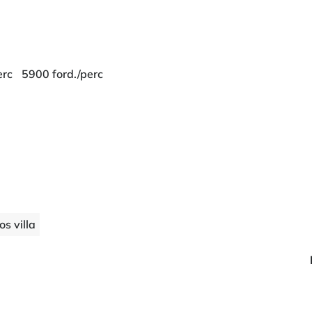
erc
5900 ford./perc
s villa