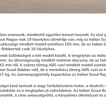
ében azonosak, mindkettő egyetlen lemezt használ. Az első
out Rogue-nak 19 hüvelykes átmérője van, míg az Indian S
szélessége mindkét modell esetében 150 mm, de az Indian 
t Bobbernek csak 16 hüvelykes.
nnak különbségek a két modell között. A tengelytáv az Ind
 mm. Az ülésmagasság mindkét motoron alacsony, de az Ind
643 mm-től. A száraz tömeg ABS-szel mindkét modell esetéb
ian Scout Bobber-nél), de a menetkész tömeg ABS-szel az I
57 kg. Az üzemanyagtartály kapacitása az Indian Scout Rogu
égei közé tartozik a nagy fordulatszámú motor, a diszkrét, 
kialakítás és a meglepően jó szélvédelem. Az Indian Scout 
nyomaték, a sima sebességváltó, a kényelmes üléshelyzet és