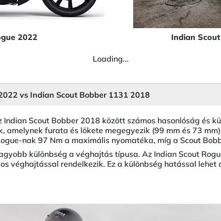
ogue 2022
Indian Scou
Loading...
 2022 vs Indian Scout Bobber 1131 2018
z Indian Scout Bobber 2018 között számos hasonlóság és kü
ik, amelynek furata és lökete megegyezik (99 mm és 73 mm)
t Rogue-nak 97 Nm a maximális nyomatéka, míg a Scout Bob
nagyobb különbség a véghajtás típusa. Az Indian Scout Rogu
os véghajtással rendelkezik. Ez a különbség hatással lehet 