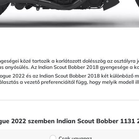
eségei közé tartozik a korlátozott dolésszög az osztályra 
áras anyósülés. Az Indian Scout Bobber 2018 gyengesége a ko
ogue 2022 és az Indian Scout Bobber 2018 két különböző m
lasztás a vezető preferenciáitól függ, hogy melyik modell il
ogue 2022 szemben Indian Scout Bobber 1131 
Csak ugyanaz