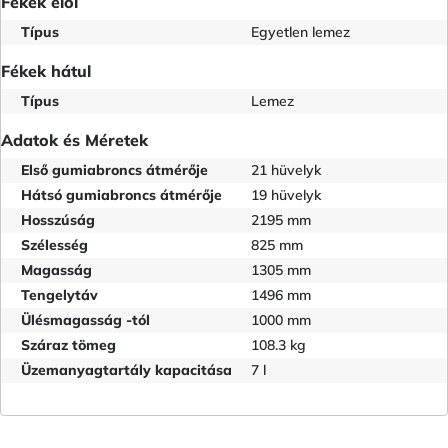
Fékek elöl
Típus
Egyetlen lemez
Fékek hátul
Típus
Lemez
Adatok és Méretek
Első gumiabroncs átmérője
21 hüvelyk
Hátsó gumiabroncs átmérője
19 hüvelyk
Hosszúság
2195 mm
Szélesség
825 mm
Magasság
1305 mm
Tengelytáv
1496 mm
Ülésmagasság -tól
1000 mm
Száraz tömeg
108.3 kg
Üzemanyagtartály kapacitása
7 l