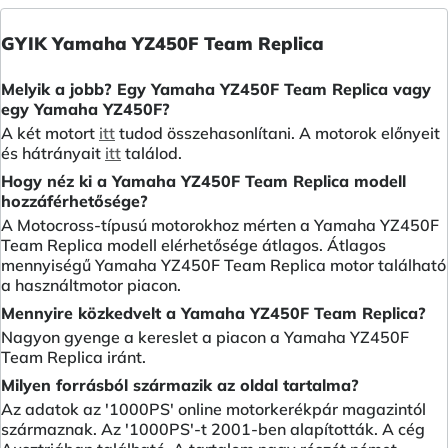
GYIK Yamaha YZ450F Team Replica
Melyik a jobb? Egy Yamaha YZ450F Team Replica vagy
egy Yamaha YZ450F?
A két motort
itt
tudod összehasonlítani. A motorok előnyeit
és hátrányait
itt
találod.
Hogy néz ki a Yamaha YZ450F Team Replica modell
hozzáférhetősége?
A Motocross-típusú motorokhoz mérten a Yamaha YZ450F
Team Replica modell elérhetősége átlagos. Átlagos
mennyiségű Yamaha YZ450F Team Replica motor található
a használtmotor piacon.
Mennyire közkedvelt a Yamaha YZ450F Team Replica?
Nagyon gyenge a kereslet a piacon a Yamaha YZ450F
Team Replica iránt.
Milyen forrásból származik az oldal tartalma?
Az adatok az '1000PS' online motorkerékpár magazintól
származnak. Az '1000PS'-t 2001-ben alapították. A cég