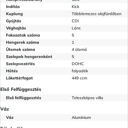
Indítás
Kick
Kuplung
Többlemezes olajfürdőben
Gyújtás
CDI
Véghajtás
Lánc
Fokozatok száma
5
Hengerek száma
1
Ütemek száma
4 ütemű
Szelepek hengerenként
5
Szelepvezérlés
DOHC
Hűtés
folyadék
Lökettérfogat
449 ccm
Első Felfüggesztés
Első felfüggesztés
Teleszkópos villa
Váz
Váz
Alumínium