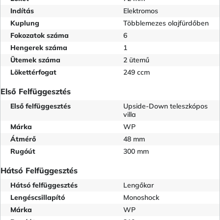
Indítás
Elektromos
Kuplung
Többlemezes olajfürdőben
Fokozatok száma
6
Hengerek száma
1
Ütemek száma
2 ütemű
Lökettérfogat
249 ccm
Első Felfüggesztés
Első felfüggesztés
Upside-Down teleszkópos
villa
Márka
WP
Átmérő
48 mm
Rugóút
300 mm
Hátsó Felfüggesztés
Hátsó felfüggesztés
Lengőkar
Lengéscsillapító
Monoshock
Márka
WP