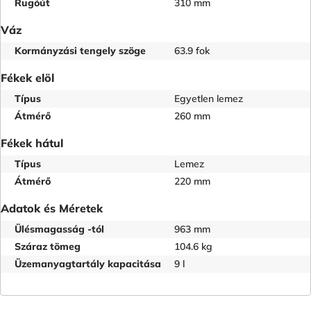
Rugóút
310 mm
Váz
Kormányzási tengely szöge
63.9 fok
Fékek elöl
Típus
Egyetlen lemez
Átmérő
260 mm
Fékek hátul
Típus
Lemez
Átmérő
220 mm
Adatok és Méretek
Ülésmagasság -tól
963 mm
Száraz tömeg
104.6 kg
Üzemanyagtartály kapacitása
9 l