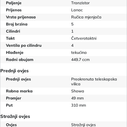
Paljenje
Tranzistor
Prijenos
Lanac
Vrsta prijenosa
Ručica mjenjača
Broj brzina
5
Cilindri
1
Takt
Četverotaktni
Ventila po cilindru
4
Hlađenje
tekućina
Radni obujam
449.7 ccm
Prednji ovjes
Prednji ovjes
Preokrenuta teleskopska
vilica
Robna marka
Showa
Promjer
49 mm
Put
310 mm
Stražnji ovjes
Ovjes
Stražnji ovjes