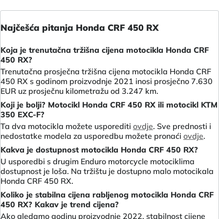
Najčešća pitanja Honda CRF 450 RX
Koja je trenutačna tržišna cijena motocikla Honda CRF
450 RX?
Trenutačna prosječna tržišna cijena motocikla Honda CRF
450 RX s godinom proizvodnje 2021 inosi prosječno 7.630
EUR uz prosječnu kilometražu od 3.247 km.
Koji je bolji? Motocikl Honda CRF 450 RX ili motocikl KTM
350 EXC-F?
Ta dva motocikla možete usporediti
ovdje
. Sve prednosti i
nedostatke modela za usporedbu možete pronaći
ovdje
.
Kakva je dostupnost motocikla Honda CRF 450 RX?
U usporedbi s drugim Enduro motorcycle motociklima
dostupnost je loša. Na tržištu je dostupno malo motocikala
Honda CRF 450 RX.
Koliko je stabilna cijena rabljenog motocikla Honda CRF
450 RX? Kakav je trend cijena?
Ako gledamo godinu proizvodnje 2022, stabilnost cijene