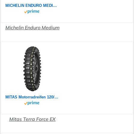
MICHELIN ENDURO MEDIUM 120/90-18 65R - Rückseite Reifen
Michelin Enduro Medium
MITAS Motorradreifen 120/90-18 M/C TT 65R TERRA FORCE-EX SM SUPER (YELLOW) (IND)
Mitas Terra Force EX