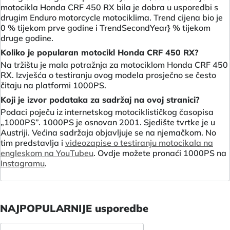
motocikla Honda CRF 450 RX bila je dobra u usporedbi s
drugim Enduro motorcycle motociklima. Trend cijena bio je
0 % tijekom prve godine i TrendSecondYear} % tijekom
druge godine.
Koliko je popularan motocikl Honda CRF 450 RX?
Na tržištu je mala potražnja za motociklom Honda CRF 450
RX. Izvješća o testiranju ovog modela prosječno se često
čitaju na platformi 1000PS.
Koji je izvor podataka za sadržaj na ovoj stranici?
Podaci poječu iz internetskog motociklističkog časopisa
„1000PS”. 1000PS je osnovan 2001. Sjedište tvrtke je u
Austriji. Većina sadržaja objavljuje se na njemačkom. No
tim predstavlja i
videozapise o testiranju motocikala na
engleskom na YouTubeu
. Ovdje možete pronaći 1000PS na
Instagramu
.
NAJPOPULARNIJE usporedbe