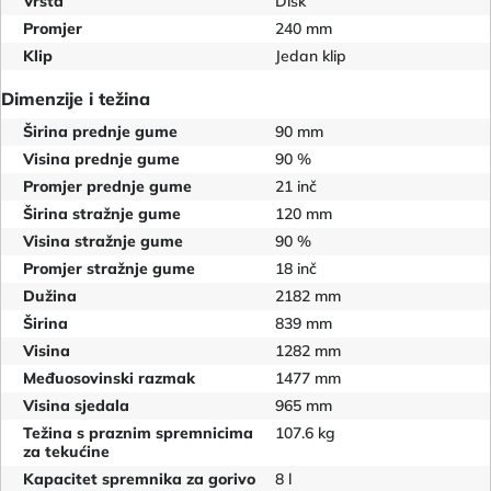
Vrsta
Disk
Promjer
240 mm
Klip
Jedan klip
Dimenzije i težina
Širina prednje gume
90 mm
Visina prednje gume
90 %
Promjer prednje gume
21 inč
Širina stražnje gume
120 mm
Visina stražnje gume
90 %
Promjer stražnje gume
18 inč
Dužina
2182 mm
Širina
839 mm
Visina
1282 mm
Međuosovinski razmak
1477 mm
Visina sjedala
965 mm
Težina s praznim spremnicima
107.6 kg
za tekućine
Kapacitet spremnika za gorivo
8 l