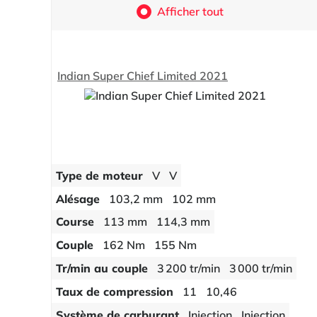
Afficher tout
Indian Super Chief Limited 2021
Type de moteur
V
V
Alésage
103,2 mm
102 mm
Course
113 mm
114,3 mm
Couple
162 Nm
155 Nm
Tr/min au couple
3 200 tr/min
3 000 tr/min
Taux de compression
11
10,46
Système de carburant
Injection
Injection