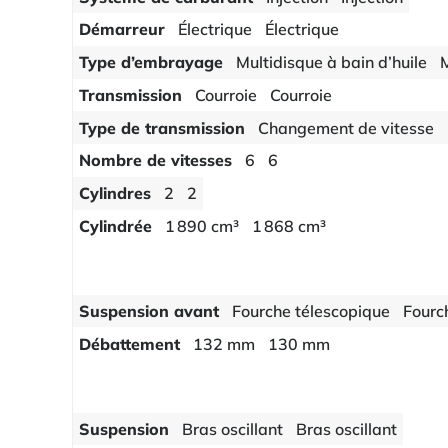
Démarreur
Électrique
Électrique
Type d’embrayage
Multidisque à bain d’huile
M
Transmission
Courroie
Courroie
Type de transmission
Changement de vitesse
Nombre de vitesses
6
6
Cylindres
2
2
Cylindrée
1 890 cm³
1 868 cm³
Suspension avant
Fourche télescopique
Fourc
Débattement
132 mm
130 mm
Suspension
Bras oscillant
Bras oscillant