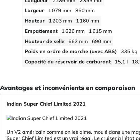
Longueur
2 286 mm
2 355 mm
Largeur
1 079 mm
850 mm
Hauteur
1 203 mm
1 160 mm
Empattement
1 626 mm
1 615 mm
Hauteur de selle
662 mm
690 mm
Poids en ordre de marche (avec ABS)
335 kg
Capacité du réservoir de carburant
15,1 l
18,
Avantages et inconvénients en comparaison
Indian Super Chief Limited 2021
Un V2 américain comme on les aime, moulé dans une magn
Super Chief Limited est un vrai régal. Le cruiser à l'état p