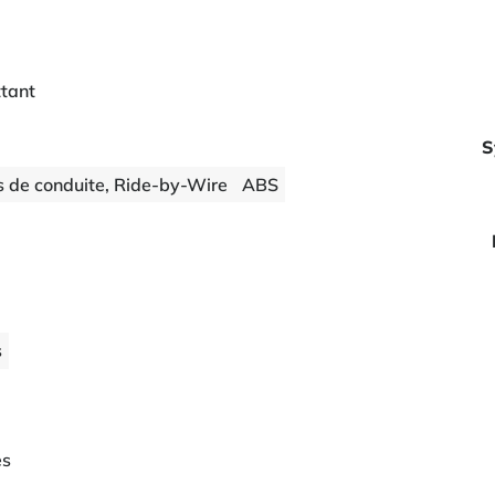
ttant
S
 de conduite, Ride-by-Wire
ABS
s
es