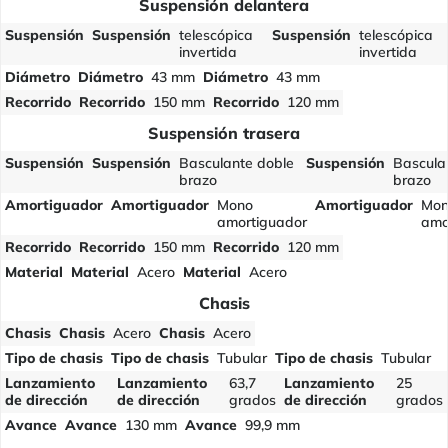
Suspensión delantera
Suspensión
Suspensión
telescópica
Suspensión
telescópica
invertida
invertida
Diámetro
Diámetro
43 mm
Diámetro
43 mm
Recorrido
Recorrido
150 mm
Recorrido
120 mm
Suspensión trasera
Suspensión
Suspensión
Basculante doble
Suspensión
Bascula
brazo
brazo
Amortiguador
Amortiguador
Mono
Amortiguador
Mon
amortiguador
amo
Recorrido
Recorrido
150 mm
Recorrido
120 mm
Material
Material
Acero
Material
Acero
Chasis
Chasis
Chasis
Acero
Chasis
Acero
Tipo de chasis
Tipo de chasis
Tubular
Tipo de chasis
Tubular
Lanzamiento
Lanzamiento
63,7
Lanzamiento
25
de dirección
de dirección
grados
de dirección
grados
Avance
Avance
130 mm
Avance
99,9 mm