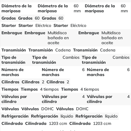
Diámetro de la
Diámetro de la
60
Diámetro de la
60
mariposa
mariposa
mm
mariposa
mm
Grados
Grados
60
Grados
60
Starter
Starter
Eléctrico
Starter
Eléctrico
Embrague
Embrague
Multidisco
Embrague
Multidisco
bañado en
bañado en
aceite
aceite
Transmisión
Transmisión
Cadena
Transmisión
Cadena
Tipo de
Tipo de
Cambios
Tipo de
Cambios
transmisión
transmisión
transmisión
Número de
Número de
6
Número de
6
marchas
marchas
marchas
Cilindros
Cilindros
2
Cilindros
2
Tiempos
Tiempos
4 tiempos
Tiempos
4 tiempos
Válvulas por
Válvulas por
4
Válvulas por
4
cilindro
cilindro
cilindro
Válvulas
Válvulas
DOHC
Válvulas
DOHC
Refrigeración
Refrigeración
líquido
Refrigeración
líquido
Cilindrada
Cilindrada
1203 ccm
Cilindrada
1203 ccm