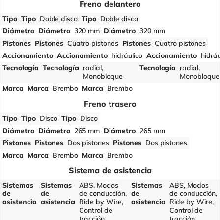
Freno delantero
Tipo
Tipo
Doble disco
Tipo
Doble disco
Diámetro
Diámetro
320 mm
Diámetro
320 mm
Pistones
Pistones
Cuatro pistones
Pistones
Cuatro pistones
Accionamiento
Accionamiento
hidráulico
Accionamiento
hidráu
Tecnología
Tecnología
radial,
Tecnología
radial,
Monobloque
Monobloque
Marca
Marca
Brembo
Marca
Brembo
Freno trasero
Tipo
Tipo
Disco
Tipo
Disco
Diámetro
Diámetro
265 mm
Diámetro
265 mm
Pistones
Pistones
Dos pistones
Pistones
Dos pistones
Marca
Marca
Brembo
Marca
Brembo
Sistema de asistencia
Sistemas
Sistemas
ABS, Modos
Sistemas
ABS, Modos
de
de
de conducción,
de
de conducción,
asistencia
asistencia
Ride by Wire,
asistencia
Ride by Wire,
Control de
Control de
tracción,
tracción,