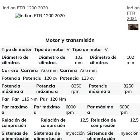
Indian FTR 1200 2020
Indian
FTR
2021
Motor y transmisión
Tipo de motor
Tipo de motor
V
Tipo de motor
V
Diámetro de
Diámetro de
102
Diámetro de
102
cilindros
cilindros
mm
cilindros
mm
Carrera
Carrera
73,6 mm
Carrera
73,6 mm
Potencia
Potencia
120 cv
Potencia
123 cv
Potencia
Potencia
8250
Potencia
8250
máxima a
máxima a
rpm
máxima a
rpm
Par
Par
115 Nm
Par
120 Nm
Par máximo
Par máximo
6000
Par máximo
6000
a
a
rpm
a
rpm
Relación de
Relación de
12,5
Relación de
12,5
compresión
compresión
compresión
Sistemas de
Sistemas de
Inyección
Sistemas de
Inyección
alimentación
alimentación
alimentación