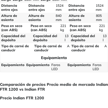
Distancia
Distancia
1524
Distancia
1524
entre ejes
entre ejes
mm
entre ejes
mm
Altura de
Altura de
840
Altura de
805
asiento
asiento
mm
asiento
mm
Peso en seco
Peso en seco
221
Peso en seco
221
(con ABS)
(con ABS)
kg
(con ABS)
kg
Capacidad del
Capacidad del
13
Capacidad del
13
depósito
depósito
l
depósito
l
Tipo de carné de
Tipo de carné de
A
Tipo de carné de
A
conducir
conducir
conducir
Equipamiento
Equipamiento
Equipamiento
Faros
Equipamiento
Faros
LED
LED
Comparación de precios Precio medio de mercado Indian
FTR 1200 vs Indian FTR
Precio Indian FTR 1200