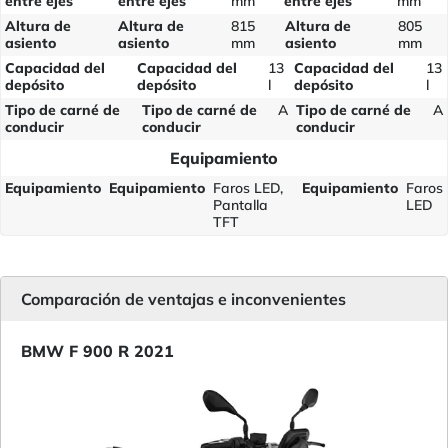
entre ejes
entre ejes
mm
entre ejes
mm
Altura de
Altura de
815
Altura de
805
asiento
asiento
mm
asiento
mm
Capacidad del
Capacidad del
13
Capacidad del
13
depósito
depósito
l
depósito
l
Tipo de carné de
Tipo de carné de
A
Tipo de carné de
A
conducir
conducir
conducir
Equipamiento
Equipamiento
Equipamiento
Faros LED,
Equipamiento
Faros
Pantalla
LED
TFT
Comparación de ventajas e inconvenientes
BMW F 900 R 2021