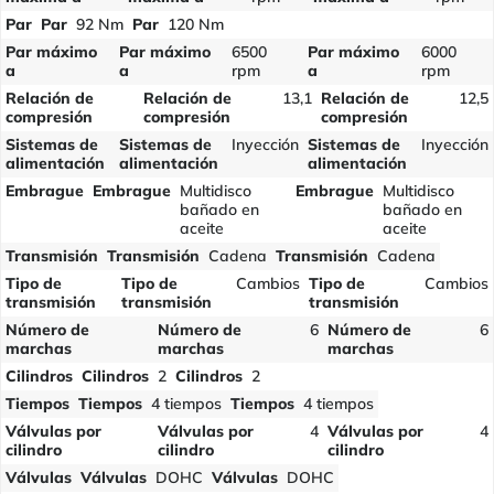
Par
Par
92 Nm
Par
120 Nm
Par máximo
Par máximo
6500
Par máximo
6000
a
a
rpm
a
rpm
Relación de
Relación de
13,1
Relación de
12,5
compresión
compresión
compresión
Sistemas de
Sistemas de
Inyección
Sistemas de
Inyección
alimentación
alimentación
alimentación
Embrague
Embrague
Multidisco
Embrague
Multidisco
bañado en
bañado en
aceite
aceite
Transmisión
Transmisión
Cadena
Transmisión
Cadena
Tipo de
Tipo de
Cambios
Tipo de
Cambios
transmisión
transmisión
transmisión
Número de
Número de
6
Número de
6
marchas
marchas
marchas
Cilindros
Cilindros
2
Cilindros
2
Tiempos
Tiempos
4 tiempos
Tiempos
4 tiempos
Válvulas por
Válvulas por
4
Válvulas por
4
cilindro
cilindro
cilindro
Válvulas
Válvulas
DOHC
Válvulas
DOHC