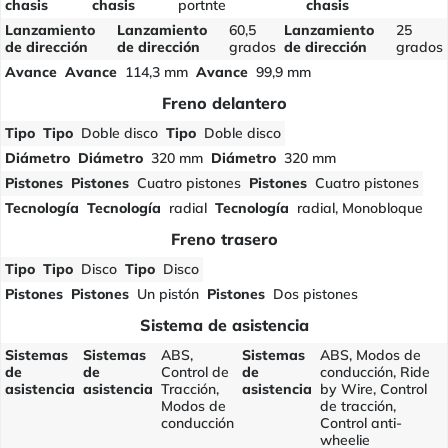
chasis
chasis
portnte
chasis
Lanzamiento
Lanzamiento
60,5
Lanzamiento
25
de dirección
de dirección
grados
de dirección
grados
Avance
Avance
114,3 mm
Avance
99,9 mm
Freno delantero
Tipo
Tipo
Doble disco
Tipo
Doble disco
Diámetro
Diámetro
320 mm
Diámetro
320 mm
Pistones
Pistones
Cuatro pistones
Pistones
Cuatro pistones
Tecnología
Tecnología
radial
Tecnología
radial, Monobloque
Freno trasero
Tipo
Tipo
Disco
Tipo
Disco
Pistones
Pistones
Un pistón
Pistones
Dos pistones
Sistema de asistencia
Sistemas
Sistemas
ABS,
Sistemas
ABS, Modos de
de
de
Control de
de
conducción, Ride
asistencia
asistencia
Tracción,
asistencia
by Wire, Control
Modos de
de tracción,
conducción
Control anti-
wheelie