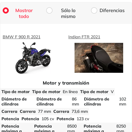
Mostrar
Sólo lo
Diferencias
todo
mismo
BMW F 900 R 2021
Indian FTR 2021
Motor y transmisión
Tipo de motor
Tipo de motor
En línea
Tipo de motor
V
Diámetro de
Diámetro de
86
Diámetro de
102
cilindros
cilindros
mm
cilindros
mm
Carrera
Carrera
77 mm
Carrera
73,6 mm
Potencia
Potencia
105 cv
Potencia
123 cv
Potencia
Potencia
8500
Potencia
8250
máxima a
máxima a
rpm
máxima a
rpm