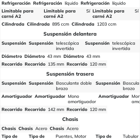
Refrigeración
Refrigeración
líquido
Refrigeración
líquido
Limitable para
Limitable para
Sí
Limitable para
Sí
carné A2
carné A2
carné A2
Cilindrada
Cilindrada
895 ccm
Cilindrada
1203 ccm
Suspensión delantera
Suspensión
Suspensión
telescópica
Suspensión
telescópica
invertida
invertida
Diámetro
Diámetro
43 mm
Diámetro
43 mm
Recorrido
Recorrido
135 mm
Recorrido
120 mm
Suspensión trasera
Suspensión
Suspensión
Basculante doble
Suspensión
Bascula
brazo
brazo
Amortiguador
Amortiguador
Mono
Amortiguador
Mon
amortiguador
amo
Recorrido
Recorrido
142 mm
Recorrido
120 mm
Chasis
Chasis
Chasis
Acero
Chasis
Acero
Tipo de
Tipo de
Puentes, Motor
Tipo de
Tubular