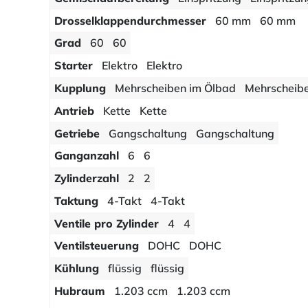
Drosselklappendurchmesser
60 mm
60 mm
Grad
60
60
Starter
Elektro
Elektro
Kupplung
Mehrscheiben im Ölbad
Mehrscheib
Antrieb
Kette
Kette
Getriebe
Gangschaltung
Gangschaltung
Ganganzahl
6
6
Zylinderzahl
2
2
Taktung
4-Takt
4-Takt
Ventile pro Zylinder
4
4
Ventilsteuerung
DOHC
DOHC
Kühlung
flüssig
flüssig
Hubraum
1.203 ccm
1.203 ccm