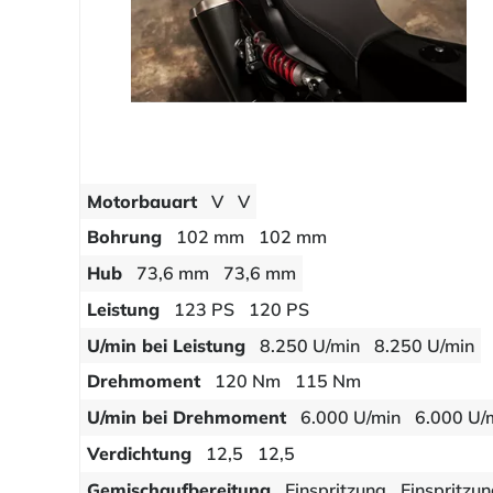
Motorbauart
V
V
Bohrung
102 mm
102 mm
Hub
73,6 mm
73,6 mm
Leistung
123 PS
120 PS
U/min bei Leistung
8.250 U/min
8.250 U/min
Drehmoment
120 Nm
115 Nm
U/min bei Drehmoment
6.000 U/min
6.000 U/
Verdichtung
12,5
12,5
Gemischaufbereitung
Einspritzung
Einspritzu