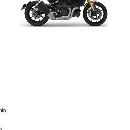
min
ng