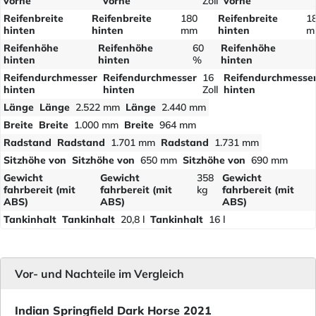
vorne
vorne
Zoll
vorne
Reifenbreite
Reifenbreite
180
Reifenbreite
1
hinten
hinten
mm
hinten
m
Reifenhöhe
Reifenhöhe
60
Reifenhöhe
hinten
hinten
%
hinten
Reifendurchmesser
Reifendurchmesser
16
Reifendurchmesse
hinten
hinten
Zoll
hinten
Länge
Länge
2.522 mm
Länge
2.440 mm
Breite
Breite
1.000 mm
Breite
964 mm
Radstand
Radstand
1.701 mm
Radstand
1.731 mm
Sitzhöhe von
Sitzhöhe von
650 mm
Sitzhöhe von
690 mm
Gewicht
Gewicht
358
Gewicht
fahrbereit (mit
fahrbereit (mit
kg
fahrbereit (mit
ABS)
ABS)
ABS)
Tankinhalt
Tankinhalt
20,8 l
Tankinhalt
16 l
Vor- und Nachteile im Vergleich
Indian Springfield Dark Horse 2021