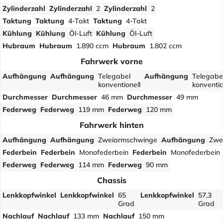
Zylinderzahl
Zylinderzahl
2
Zylinderzahl
2
Taktung
Taktung
4-Takt
Taktung
4-Takt
Kühlung
Kühlung
Öl-Luft
Kühlung
Öl-Luft
Hubraum
Hubraum
1.890 ccm
Hubraum
1.802 ccm
Fahrwerk vorne
Aufhängung
Aufhängung
Telegabel
Aufhängung
Telegabe
konventionell
konventio
Durchmesser
Durchmesser
46 mm
Durchmesser
49 mm
Federweg
Federweg
119 mm
Federweg
120 mm
Fahrwerk hinten
Aufhängung
Aufhängung
Zweiarmschwinge
Aufhängung
Zwe
Federbein
Federbein
Monofederbein
Federbein
Monofederbein
Federweg
Federweg
114 mm
Federweg
90 mm
Chassis
Lenkkopfwinkel
Lenkkopfwinkel
65
Lenkkopfwinkel
57,3
Grad
Grad
Nachlauf
Nachlauf
133 mm
Nachlauf
150 mm