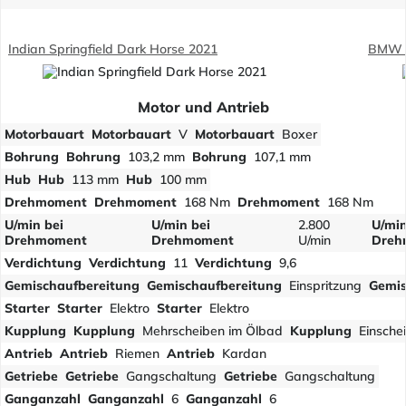
Indian Springfield Dark Horse 2021
BMW R
Motor und Antrieb
Motorbauart
Motorbauart
V
Motorbauart
Boxer
Bohrung
Bohrung
103,2 mm
Bohrung
107,1 mm
Hub
Hub
113 mm
Hub
100 mm
Drehmoment
Drehmoment
168 Nm
Drehmoment
168 Nm
U/min bei
U/min bei
2.800
U/min
Drehmoment
Drehmoment
U/min
Dreh
Verdichtung
Verdichtung
11
Verdichtung
9,6
Gemischaufbereitung
Gemischaufbereitung
Einspritzung
Gemis
Starter
Starter
Elektro
Starter
Elektro
Kupplung
Kupplung
Mehrscheiben im Ölbad
Kupplung
Einsche
Antrieb
Antrieb
Riemen
Antrieb
Kardan
Getriebe
Getriebe
Gangschaltung
Getriebe
Gangschaltung
Ganganzahl
Ganganzahl
6
Ganganzahl
6