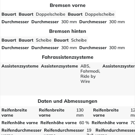
Bremsen vorne
Bauart
Bauart
Doppelscheibe
Bauart
Doppelscheibe
Durchmesser
Durchmesser
300 mm
Durchmesser
300 mm
Bremsen hinten
Bauart
Bauart
Scheibe
Bauart
Scheibe
Durchmesser
Durchmesser
300 mm
Durchmesser
300 mm
Fahrassistenzsysteme
Assistenzsysteme
Assistenzsysteme
ABS,
Assistenzsyste
Fahrmodi,
Ride by
Wire
Daten und Abmessungen
Reifenbreite
Reifenbreite
130
Reifenbreite
1
vorne
vorne
mm
vorne
m
Reifenhöhe vorne
Reifenhöhe vorne
60 %
Reifenhöhe vorne
7
Reifendurchmesser
Reifendurchmesser
19
Reifendurchmesse