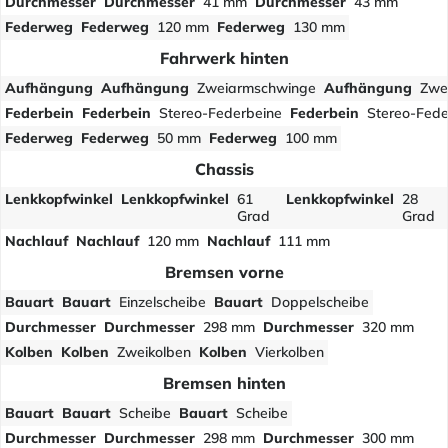
Durchmesser
Durchmesser
41 mm
Durchmesser
43 mm
Federweg
Federweg
120 mm
Federweg
130 mm
Fahrwerk hinten
Aufhängung
Aufhängung
Zweiarmschwinge
Aufhängung
Zwe
Federbein
Federbein
Stereo-Federbeine
Federbein
Stereo-Fede
Federweg
Federweg
50 mm
Federweg
100 mm
Chassis
Lenkkopfwinkel
Lenkkopfwinkel
61
Lenkkopfwinkel
28
Grad
Grad
Nachlauf
Nachlauf
120 mm
Nachlauf
111 mm
Bremsen vorne
Bauart
Bauart
Einzelscheibe
Bauart
Doppelscheibe
Durchmesser
Durchmesser
298 mm
Durchmesser
320 mm
Kolben
Kolben
Zweikolben
Kolben
Vierkolben
Bremsen hinten
Bauart
Bauart
Scheibe
Bauart
Scheibe
Durchmesser
Durchmesser
298 mm
Durchmesser
300 mm