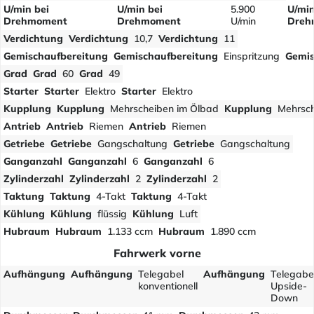
U/min bei
U/min bei
5.900
U/min
Drehmoment
Drehmoment
U/min
Dreh
Verdichtung
Verdichtung
10,7
Verdichtung
11
Gemischaufbereitung
Gemischaufbereitung
Einspritzung
Gemis
Grad
Grad
60
Grad
49
Starter
Starter
Elektro
Starter
Elektro
Kupplung
Kupplung
Mehrscheiben im Ölbad
Kupplung
Mehrsch
Antrieb
Antrieb
Riemen
Antrieb
Riemen
Getriebe
Getriebe
Gangschaltung
Getriebe
Gangschaltung
Ganganzahl
Ganganzahl
6
Ganganzahl
6
Zylinderzahl
Zylinderzahl
2
Zylinderzahl
2
Taktung
Taktung
4-Takt
Taktung
4-Takt
Kühlung
Kühlung
flüssig
Kühlung
Luft
Hubraum
Hubraum
1.133 ccm
Hubraum
1.890 ccm
Fahrwerk vorne
Aufhängung
Aufhängung
Telegabel
Aufhängung
Telegabe
konventionell
Upside-
Down