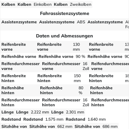
Kolben
Kolben
Einkolben
Kolben
Zweikolben
Fahrassistenzsysteme
Assistenzsysteme
Assistenzsysteme
ABS
Assistenzsysteme
A
F
Daten und Abmessungen
Reifenbreite
Reifenbreite
130
Reifenbreite
1
vorne
vorne
mm
vorne
m
Reifenhöhe vorne
Reifenhöhe vorne
90 %
Reifenhöhe vorne
9
Reifendurchmesser
Reifendurchmesser
16
Reifendurchmesse
vorne
vorne
Zoll
vorne
Reifenbreite
Reifenbreite
150
Reifenbreite
1
hinten
hinten
mm
hinten
m
Reifenhöhe
Reifenhöhe
80
Reifenhöhe
hinten
hinten
%
hinten
Reifendurchmesser
Reifendurchmesser
16
Reifendurchmesse
hinten
hinten
Zoll
hinten
Länge
Länge
2.222 mm
Länge
2.301 mm
Radstand
Radstand
1.575 mm
Radstand
1.640 mm
Sitzhöhe von
Sitzhöhe von
662 mm
Sitzhöhe von
686 mm