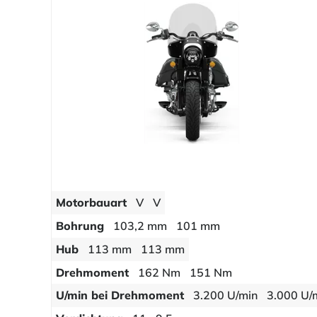
Motorbauart
V
V
Bohrung
103,2 mm
101 mm
Hub
113 mm
113 mm
Drehmoment
162 Nm
151 Nm
U/min bei Drehmoment
3.200 U/min
3.000 U/