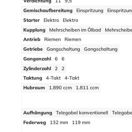
Verdichtung
11
9,5
Gemischaufbereitung
Einspritzung
Einspritzu
Starter
Elektro
Elektro
Kupplung
Mehrscheiben im Ölbad
Mehrscheib
Antrieb
Riemen
Riemen
Getriebe
Gangschaltung
Gangschaltung
Ganganzahl
6
6
Zylinderzahl
2
2
Taktung
4-Takt
4-Takt
Hubraum
1.890 ccm
1.811 ccm
Aufhängung
Telegabel konventionell
Telegabe
Federweg
132 mm
119 mm