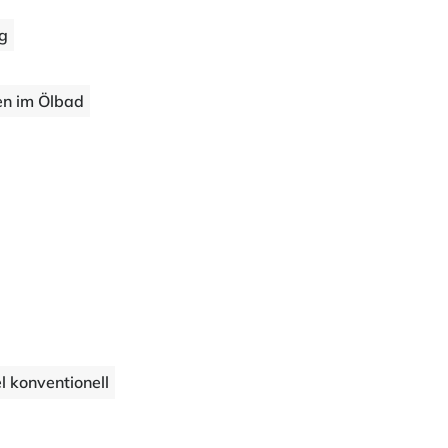
ng
en im Ölbad
l konventionell