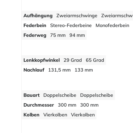
Aufhängung
Zweiarmschwinge
Zweiarmschw
Federbein
Stereo-Federbeine
Monofederbein
Federweg
75 mm
94 mm
Lenkkopfwinkel
29 Grad
65 Grad
Nachlauf
131,5 mm
133 mm
Bauart
Doppelscheibe
Doppelscheibe
Durchmesser
300 mm
300 mm
Kolben
Vierkolben
Vierkolben