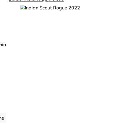
min
ne