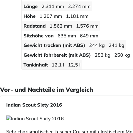
Länge
2.311 mm
2.274 mm
Höhe
1.207 mm
1.181 mm
Radstand
1.562 mm
1.576 mm
Sitzhöhe von
635 mm
649 mm
Gewicht trocken (mit ABS)
244 kg
241 kg
Gewicht fahrbereit (mit ABS)
253 kg
250 kg
Tankinhalt
12,1 l
12,5 l
Vor- und Nachteile im Vergleich
Indian Scout Sixty 2016
Sehr charismatischer, fescher Cruiser mit elastischem Mo