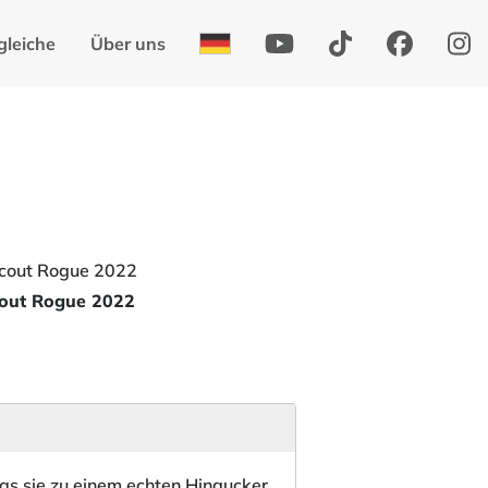
gleiche
Über uns
cout Rogue 2022
das sie zu einem echten Hingucker