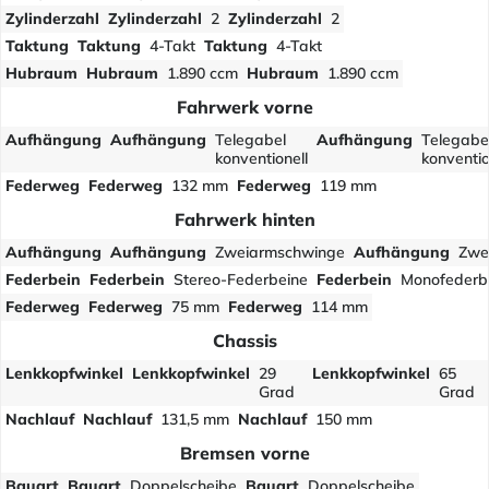
Zylinderzahl
Zylinderzahl
2
Zylinderzahl
2
Taktung
Taktung
4-Takt
Taktung
4-Takt
Hubraum
Hubraum
1.890 ccm
Hubraum
1.890 ccm
Fahrwerk vorne
Aufhängung
Aufhängung
Telegabel
Aufhängung
Telegabe
konventionell
konventio
Federweg
Federweg
132 mm
Federweg
119 mm
Fahrwerk hinten
Aufhängung
Aufhängung
Zweiarmschwinge
Aufhängung
Zwe
Federbein
Federbein
Stereo-Federbeine
Federbein
Monofederb
Federweg
Federweg
75 mm
Federweg
114 mm
Chassis
Lenkkopfwinkel
Lenkkopfwinkel
29
Lenkkopfwinkel
65
Grad
Grad
Nachlauf
Nachlauf
131,5 mm
Nachlauf
150 mm
Bremsen vorne
Bauart
Bauart
Doppelscheibe
Bauart
Doppelscheibe