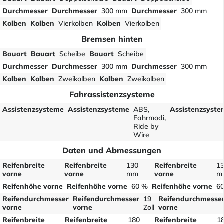
Durchmesser
Durchmesser
300 mm
Durchmesser
300 mm
Kolben
Kolben
Vierkolben
Kolben
Vierkolben
Bremsen hinten
Bauart
Bauart
Scheibe
Bauart
Scheibe
Durchmesser
Durchmesser
300 mm
Durchmesser
300 mm
Kolben
Kolben
Zweikolben
Kolben
Zweikolben
Fahrassistenzsysteme
Assistenzsysteme
Assistenzsysteme
ABS,
Assistenzsyste
Fahrmodi,
Ride by
Wire
Daten und Abmessungen
Reifenbreite
Reifenbreite
130
Reifenbreite
1
vorne
vorne
mm
vorne
m
Reifenhöhe vorne
Reifenhöhe vorne
60 %
Reifenhöhe vorne
6
Reifendurchmesser
Reifendurchmesser
19
Reifendurchmesse
vorne
vorne
Zoll
vorne
Reifenbreite
Reifenbreite
180
Reifenbreite
1