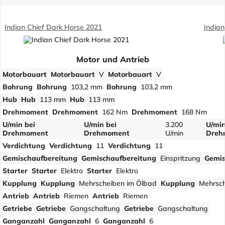
Indian Chief Dark Horse 2021
Indian
Motor und Antrieb
Motorbauart
Motorbauart
V
Motorbauart
V
Bohrung
Bohrung
103,2 mm
Bohrung
103,2 mm
Hub
Hub
113 mm
Hub
113 mm
Drehmoment
Drehmoment
162 Nm
Drehmoment
168 Nm
U/min bei
U/min bei
3.200
U/min
Drehmoment
Drehmoment
U/min
Dreh
Verdichtung
Verdichtung
11
Verdichtung
11
Gemischaufbereitung
Gemischaufbereitung
Einspritzung
Gemis
Starter
Starter
Elektro
Starter
Elektro
Kupplung
Kupplung
Mehrscheiben im Ölbad
Kupplung
Mehrsch
Antrieb
Antrieb
Riemen
Antrieb
Riemen
Getriebe
Getriebe
Gangschaltung
Getriebe
Gangschaltung
Ganganzahl
Ganganzahl
6
Ganganzahl
6