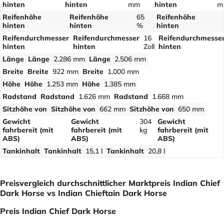
hinten
hinten
mm
hinten
m
Reifenhöhe
Reifenhöhe
65
Reifenhöhe
hinten
hinten
%
hinten
Reifendurchmesser
Reifendurchmesser
16
Reifendurchmesse
hinten
hinten
Zoll
hinten
Länge
Länge
2.286 mm
Länge
2.506 mm
Breite
Breite
922 mm
Breite
1.000 mm
Höhe
Höhe
1.253 mm
Höhe
1.385 mm
Radstand
Radstand
1.626 mm
Radstand
1.668 mm
Sitzhöhe von
Sitzhöhe von
662 mm
Sitzhöhe von
650 mm
Gewicht
Gewicht
304
Gewicht
fahrbereit (mit
fahrbereit (mit
kg
fahrbereit (mit
ABS)
ABS)
ABS)
Tankinhalt
Tankinhalt
15,1 l
Tankinhalt
20,8 l
Preisvergleich durchschnittlicher Marktpreis Indian Chief
Dark Horse vs Indian Chieftain Dark Horse
Preis Indian Chief Dark Horse