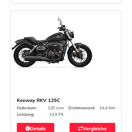
Keeway RKV 125C
Hubraum:
125 ccm
Drehmoment:
14,4 Nm
Leistung:
13,9 PS
Details
Vergleiche