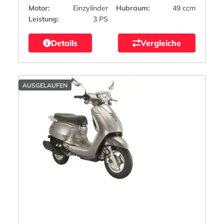
Motor:
Einzylinder
Hubraum:
49 ccm
Leistung:
3 PS
Details
Vergleiche
AUSGELAUFEN