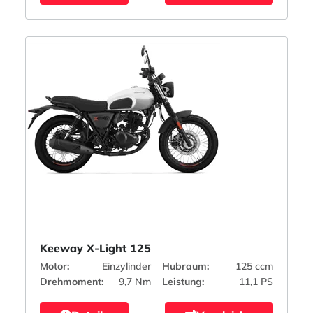
Keeway X-Light 125
Motor:
Einzylinder
Hubraum:
125 ccm
Drehmoment:
9,7 Nm
Leistung:
11,1 PS