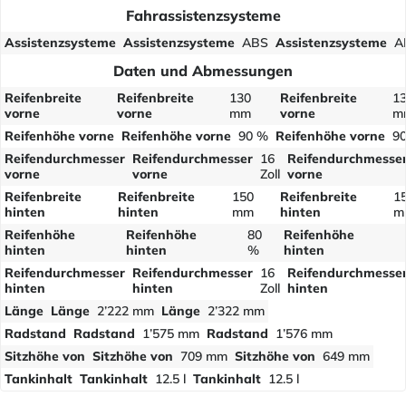
Fahrassistenzsysteme
Assistenzsysteme
Assistenzsysteme
ABS
Assistenzsysteme
A
Daten und Abmessungen
Reifenbreite
Reifenbreite
130
Reifenbreite
1
vorne
vorne
mm
vorne
m
Reifenhöhe vorne
Reifenhöhe vorne
90 %
Reifenhöhe vorne
9
Reifendurchmesser
Reifendurchmesser
16
Reifendurchmesse
vorne
vorne
Zoll
vorne
Reifenbreite
Reifenbreite
150
Reifenbreite
1
hinten
hinten
mm
hinten
m
Reifenhöhe
Reifenhöhe
80
Reifenhöhe
hinten
hinten
%
hinten
Reifendurchmesser
Reifendurchmesser
16
Reifendurchmesse
hinten
hinten
Zoll
hinten
Länge
Länge
2’222 mm
Länge
2’322 mm
Radstand
Radstand
1’575 mm
Radstand
1’576 mm
Sitzhöhe von
Sitzhöhe von
709 mm
Sitzhöhe von
649 mm
Tankinhalt
Tankinhalt
12.5 l
Tankinhalt
12.5 l