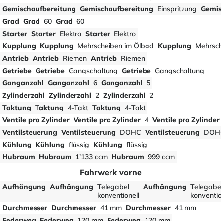
Gemischaufbereitung
Gemischaufbereitung
Einspritzung
Gemis
Grad
Grad
60
Grad
60
Starter
Starter
Elektro
Starter
Elektro
Kupplung
Kupplung
Mehrscheiben im Ölbad
Kupplung
Mehrsch
Antrieb
Antrieb
Riemen
Antrieb
Riemen
Getriebe
Getriebe
Gangschaltung
Getriebe
Gangschaltung
Ganganzahl
Ganganzahl
6
Ganganzahl
5
Zylinderzahl
Zylinderzahl
2
Zylinderzahl
2
Taktung
Taktung
4-Takt
Taktung
4-Takt
Ventile pro Zylinder
Ventile pro Zylinder
4
Ventile pro Zylinder
Ventilsteuerung
Ventilsteuerung
DOHC
Ventilsteuerung
DOH
Kühlung
Kühlung
flüssig
Kühlung
flüssig
Hubraum
Hubraum
1’133 ccm
Hubraum
999 ccm
Fahrwerk vorne
Aufhängung
Aufhängung
Telegabel
Aufhängung
Telegabe
konventionell
konventio
Durchmesser
Durchmesser
41 mm
Durchmesser
41 mm
Federweg
Federweg
120 mm
Federweg
120 mm