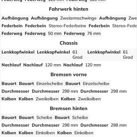
Fahrwerk hinten
Aufhängung
Aufhängung
Zweiarmschwinge
Aufhängung
Zwe
Federbein
Federbein
Stereo-Federbeine
Federbein
Stereo-Fede
Federweg
Federweg
50 mm
Federweg
76 mm
Chassis
Lenkkopfwinkel
Lenkkopfwinkel
61
Lenkkopfwinkel
61
Grad
Grad
Nachlauf
Nachlauf
120 mm
Nachlauf
120 mm
Bremsen vorne
Bauart
Bauart
Einzelscheibe
Bauart
Einzelscheibe
Durchmesser
Durchmesser
298 mm
Durchmesser
298 mm
Kolben
Kolben
Zweikolben
Kolben
Zweikolben
Bremsen hinten
Bauart
Bauart
Scheibe
Bauart
Scheibe
Durchmesser
Durchmesser
298 mm
Durchmesser
298 mm
Kolben
Kolben
Einkolben
Kolben
Einkolben