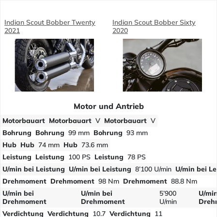
Indian Scout Bobber Twenty
Indian Scout Bobber Sixty
2021
2020
Motor und Antrieb
Motorbauart
Motorbauart
V
Motorbauart
V
Bohrung
Bohrung
99 mm
Bohrung
93 mm
Hub
Hub
74 mm
Hub
73.6 mm
Leistung
Leistung
100 PS
Leistung
78 PS
U/min bei Leistung
U/min bei Leistung
8’100 U/min
U/min bei Le
Drehmoment
Drehmoment
98 Nm
Drehmoment
88.8 Nm
U/min bei
U/min bei
5’900
U/min
Drehmoment
Drehmoment
U/min
Dreh
Verdichtung
Verdichtung
10.7
Verdichtung
11