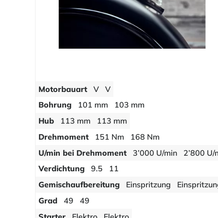
Motorbauart
V
V
Bohrung
101 mm
103 mm
Hub
113 mm
113 mm
Drehmoment
151 Nm
168 Nm
U/min bei Drehmoment
3’000 U/min
2’800 U/
Verdichtung
9.5
11
Gemischaufbereitung
Einspritzung
Einspritzu
Grad
49
49
Starter
Elektro
Elektro