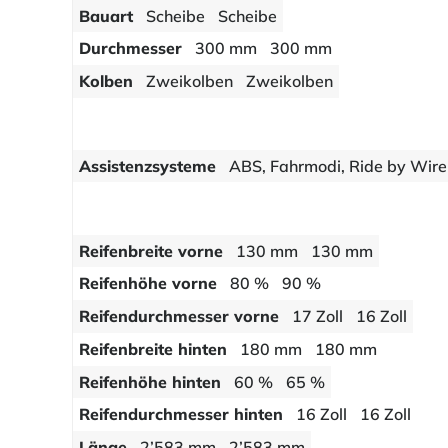
Bauart
Scheibe
Scheibe
Durchmesser
300 mm
300 mm
Kolben
Zweikolben
Zweikolben
Assistenzsysteme
ABS, Fahrmodi, Ride by Wire
Reifenbreite vorne
130 mm
130 mm
Reifenhöhe vorne
80 %
90 %
Reifendurchmesser vorne
17 Zoll
16 Zoll
Reifenbreite hinten
180 mm
180 mm
Reifenhöhe hinten
60 %
65 %
Reifendurchmesser hinten
16 Zoll
16 Zoll
Länge
2’583 mm
2’583 mm