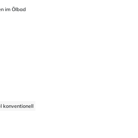
en im Ölbad
l konventionell