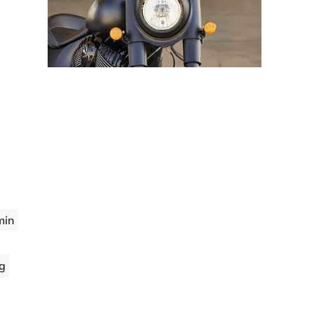
min
ng