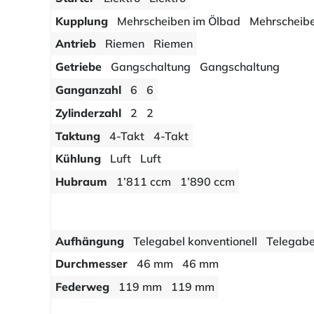
Kupplung
Mehrscheiben im Ölbad
Mehrscheib
Antrieb
Riemen
Riemen
Getriebe
Gangschaltung
Gangschaltung
Ganganzahl
6
6
Zylinderzahl
2
2
Taktung
4-Takt
4-Takt
Kühlung
Luft
Luft
Hubraum
1’811 ccm
1’890 ccm
Aufhängung
Telegabel konventionell
Telegabe
Durchmesser
46 mm
46 mm
Federweg
119 mm
119 mm