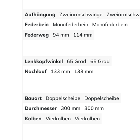
Aufhängung
Zweiarmschwinge
Zweiarmschw
Federbein
Monofederbein
Monofederbein
Federweg
94 mm
114 mm
Lenkkopfwinkel
65 Grad
65 Grad
Nachlauf
133 mm
133 mm
Bauart
Doppelscheibe
Doppelscheibe
Durchmesser
300 mm
300 mm
Kolben
Vierkolben
Vierkolben