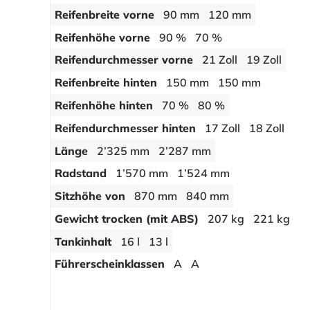
Reifenbreite vorne
90 mm
120 mm
Reifenhöhe vorne
90 %
70 %
Reifendurchmesser vorne
21 Zoll
19 Zoll
Reifenbreite hinten
150 mm
150 mm
Reifenhöhe hinten
70 %
80 %
Reifendurchmesser hinten
17 Zoll
18 Zoll
Länge
2’325 mm
2’287 mm
Radstand
1’570 mm
1’524 mm
Sitzhöhe von
870 mm
840 mm
Gewicht trocken (mit ABS)
207 kg
221 kg
Tankinhalt
16 l
13 l
Führerscheinklassen
A
A