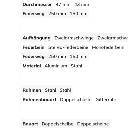
Durchmesser
47 mm
43 mm
Federweg
250 mm
150 mm
Aufhängung
Zweiarmschwinge
Zweiarmschw
Federbein
Stereo-Federbeine
Monofederbein
Federweg
250 mm
150 mm
Material
Aluminium
Stahl
Rahmen
Stahl
Stahl
Rahmenbauart
Doppelschleife
Gitterrohr
Bauart
Doppelscheibe
Doppelscheibe