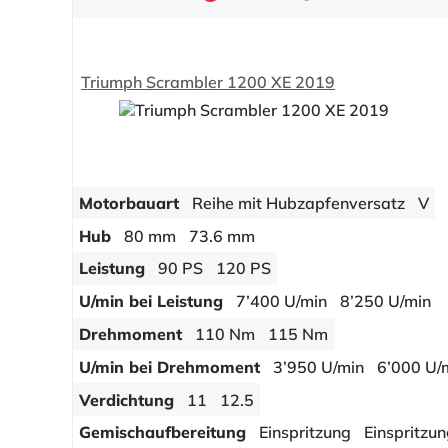
Triumph Scrambler 1200 XE 2019
Motorbauart
Reihe mit Hubzapfenversatz
V
Hub
80 mm
73.6 mm
Leistung
90 PS
120 PS
U/min bei Leistung
7’400 U/min
8’250 U/min
Drehmoment
110 Nm
115 Nm
U/min bei Drehmoment
3’950 U/min
6’000 U/
Verdichtung
11
12.5
Gemischaufbereitung
Einspritzung
Einspritzu