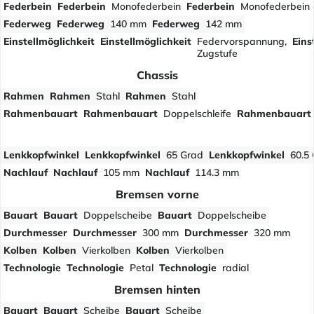
Federbein
Federbein
Monofederbein
Federbein
Monofederbein
Federweg
Federweg
140 mm
Federweg
142 mm
Einstellmöglichkeit
Einstellmöglichkeit
Federvorspannung,
Eins
Zugstufe
Chassis
Rahmen
Rahmen
Stahl
Rahmen
Stahl
Rahmenbauart
Rahmenbauart
Doppelschleife
Rahmenbauart
Lenkkopfwinkel
Lenkkopfwinkel
65 Grad
Lenkkopfwinkel
60.5
Nachlauf
Nachlauf
105 mm
Nachlauf
114.3 mm
Bremsen vorne
Bauart
Bauart
Doppelscheibe
Bauart
Doppelscheibe
Durchmesser
Durchmesser
300 mm
Durchmesser
320 mm
Kolben
Kolben
Vierkolben
Kolben
Vierkolben
Technologie
Technologie
Petal
Technologie
radial
Bremsen hinten
Bauart
Bauart
Scheibe
Bauart
Scheibe