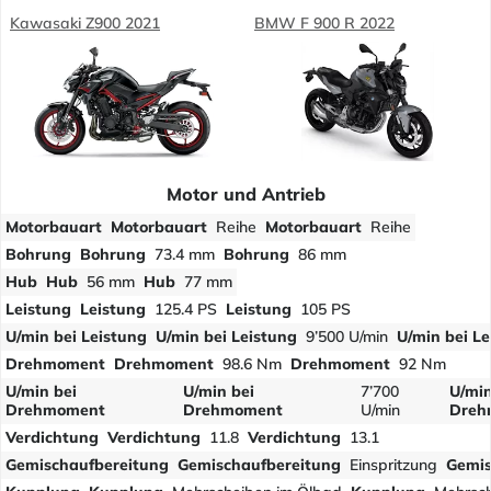
Kawasaki Z900 2021
BMW F 900 R 2022
Motor und Antrieb
Motorbauart
Motorbauart
Reihe
Motorbauart
Reihe
Bohrung
Bohrung
73.4 mm
Bohrung
86 mm
Hub
Hub
56 mm
Hub
77 mm
Leistung
Leistung
125.4 PS
Leistung
105 PS
U/min bei Leistung
U/min bei Leistung
9’500 U/min
U/min bei Le
Drehmoment
Drehmoment
98.6 Nm
Drehmoment
92 Nm
U/min bei
U/min bei
7’700
U/min
Drehmoment
Drehmoment
U/min
Dreh
Verdichtung
Verdichtung
11.8
Verdichtung
13.1
Gemischaufbereitung
Gemischaufbereitung
Einspritzung
Gemis