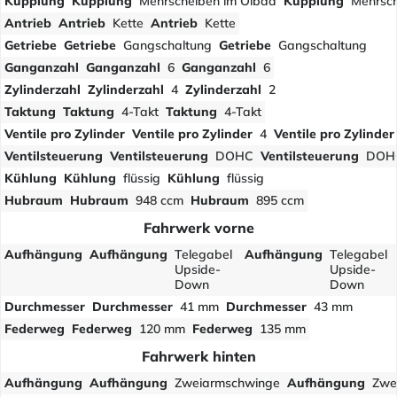
Kupplung
Kupplung
Mehrscheiben im Ölbad
Kupplung
Mehrsch
Antrieb
Antrieb
Kette
Antrieb
Kette
Getriebe
Getriebe
Gangschaltung
Getriebe
Gangschaltung
Ganganzahl
Ganganzahl
6
Ganganzahl
6
Zylinderzahl
Zylinderzahl
4
Zylinderzahl
2
Taktung
Taktung
4-Takt
Taktung
4-Takt
Ventile pro Zylinder
Ventile pro Zylinder
4
Ventile pro Zylinder
Ventilsteuerung
Ventilsteuerung
DOHC
Ventilsteuerung
DOH
Kühlung
Kühlung
flüssig
Kühlung
flüssig
Hubraum
Hubraum
948 ccm
Hubraum
895 ccm
Fahrwerk vorne
Aufhängung
Aufhängung
Telegabel
Aufhängung
Telegabel
Upside-
Upside-
Down
Down
Durchmesser
Durchmesser
41 mm
Durchmesser
43 mm
Federweg
Federweg
120 mm
Federweg
135 mm
Fahrwerk hinten
Aufhängung
Aufhängung
Zweiarmschwinge
Aufhängung
Zwe