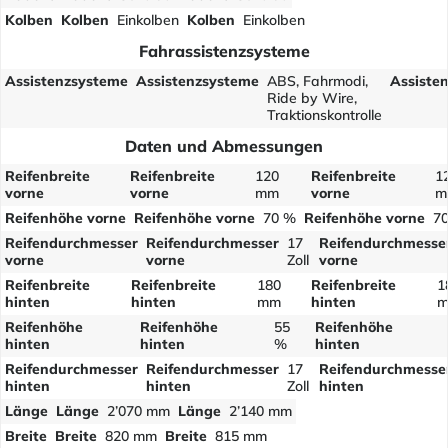
Kolben
Kolben
Einkolben
Kolben
Einkolben
Fahrassistenzsysteme
Assistenzsysteme
Assistenzsysteme
ABS, Fahrmodi,
Assiste
Ride by Wire,
Traktionskontrolle
Daten und Abmessungen
Reifenbreite
Reifenbreite
120
Reifenbreite
1
vorne
vorne
mm
vorne
m
Reifenhöhe vorne
Reifenhöhe vorne
70 %
Reifenhöhe vorne
7
Reifendurchmesser
Reifendurchmesser
17
Reifendurchmesse
vorne
vorne
Zoll
vorne
Reifenbreite
Reifenbreite
180
Reifenbreite
1
hinten
hinten
mm
hinten
Reifenhöhe
Reifenhöhe
55
Reifenhöhe
hinten
hinten
%
hinten
Reifendurchmesser
Reifendurchmesser
17
Reifendurchmesse
hinten
hinten
Zoll
hinten
Länge
Länge
2’070 mm
Länge
2’140 mm
Breite
Breite
820 mm
Breite
815 mm