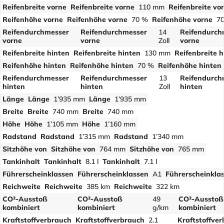
Reifenbreite vorne
Reifenbreite vorne
110 mm
Reifenbreite vo
Reifenhöhe vorne
Reifenhöhe vorne
70 %
Reifenhöhe vorne
7
Reifendurchmesser
Reifendurchmesser
14
Reifendurch
vorne
vorne
Zoll
vorne
Reifenbreite hinten
Reifenbreite hinten
130 mm
Reifenbreite h
Reifenhöhe hinten
Reifenhöhe hinten
70 %
Reifenhöhe hinten
Reifendurchmesser
Reifendurchmesser
13
Reifendurch
hinten
hinten
Zoll
hinten
Länge
Länge
1’935 mm
Länge
1’935 mm
Breite
Breite
740 mm
Breite
740 mm
Höhe
Höhe
1’105 mm
Höhe
1’160 mm
Radstand
Radstand
1’315 mm
Radstand
1’340 mm
Sitzhöhe von
Sitzhöhe von
764 mm
Sitzhöhe von
765 mm
Tankinhalt
Tankinhalt
8.1 l
Tankinhalt
7.1 l
Führerscheinklassen
Führerscheinklassen
A1
Führerscheinkla
Reichweite
Reichweite
385 km
Reichweite
322 km
CO²-Ausstoß
CO²-Ausstoß
49
CO²-Ausstoß
kombiniert
kombiniert
g/km
kombiniert
Kraftstoffverbrauch
Kraftstoffverbrauch
2.1
Kraftstoffve