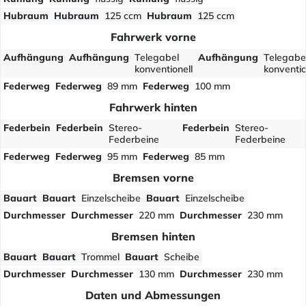
Hubraum
Hubraum
125 ccm
Hubraum
125 ccm
Fahrwerk vorne
Aufhängung
Aufhängung
Telegabel
Aufhängung
Telegabe
konventionell
konventio
Federweg
Federweg
89 mm
Federweg
100 mm
Fahrwerk hinten
Federbein
Federbein
Stereo-
Federbein
Stereo-
Federbeine
Federbeine
Federweg
Federweg
95 mm
Federweg
85 mm
Bremsen vorne
Bauart
Bauart
Einzelscheibe
Bauart
Einzelscheibe
Durchmesser
Durchmesser
220 mm
Durchmesser
230 mm
Bremsen hinten
Bauart
Bauart
Trommel
Bauart
Scheibe
Durchmesser
Durchmesser
130 mm
Durchmesser
230 mm
Daten und Abmessungen