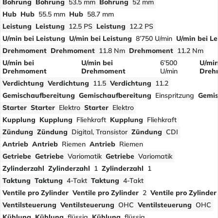
Bohrung
Bohrung
53.5 mm
Bohrung
52 mm
Hub
Hub
55.5 mm
Hub
58.7 mm
Leistung
Leistung
12.5 PS
Leistung
12.2 PS
U/min bei Leistung
U/min bei Leistung
8’750 U/min
U/min bei Le
Drehmoment
Drehmoment
11.8 Nm
Drehmoment
11.2 Nm
U/min bei
U/min bei
6’500
U/min
Drehmoment
Drehmoment
U/min
Dreh
Verdichtung
Verdichtung
11.5
Verdichtung
11.2
Gemischaufbereitung
Gemischaufbereitung
Einspritzung
Gemis
Starter
Starter
Elektro
Starter
Elektro
Kupplung
Kupplung
Fliehkraft
Kupplung
Fliehkraft
Zündung
Zündung
Digital, Transistor
Zündung
CDI
Antrieb
Antrieb
Riemen
Antrieb
Riemen
Getriebe
Getriebe
Variomatik
Getriebe
Variomatik
Zylinderzahl
Zylinderzahl
1
Zylinderzahl
1
Taktung
Taktung
4-Takt
Taktung
4-Takt
Ventile pro Zylinder
Ventile pro Zylinder
2
Ventile pro Zylinder
Ventilsteuerung
Ventilsteuerung
OHC
Ventilsteuerung
OHC
Kühlung
Kühlung
flüssig
Kühlung
flüssig