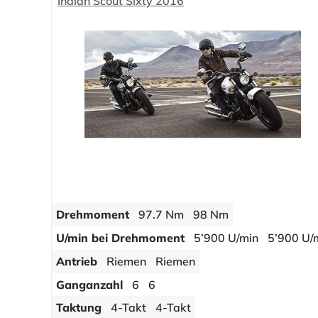
Indian Scout Sixty 2016
Drehmoment
97.7 Nm
98 Nm
U/min bei Drehmoment
5’900 U/min
5’900 U/
Antrieb
Riemen
Riemen
Ganganzahl
6
6
Taktung
4-Takt
4-Takt