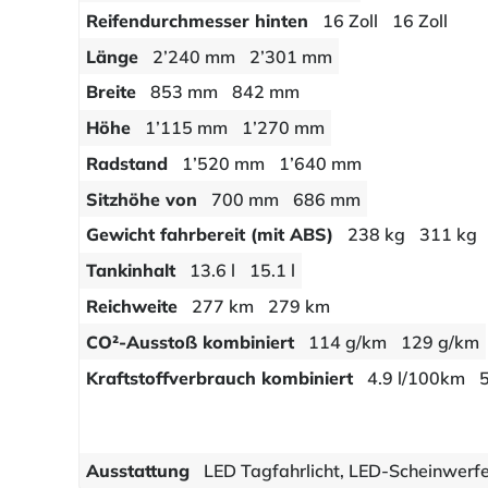
Reifendurchmesser hinten
16 Zoll
16 Zoll
Länge
2’240 mm
2’301 mm
Breite
853 mm
842 mm
Höhe
1’115 mm
1’270 mm
Radstand
1’520 mm
1’640 mm
Sitzhöhe von
700 mm
686 mm
Gewicht fahrbereit (mit ABS)
238 kg
311 kg
Tankinhalt
13.6 l
15.1 l
Reichweite
277 km
279 km
CO²-Ausstoß kombiniert
114 g/km
129 g/km
Kraftstoffverbrauch kombiniert
4.9 l/100km
Ausstattung
LED Tagfahrlicht, LED-Scheinwerf