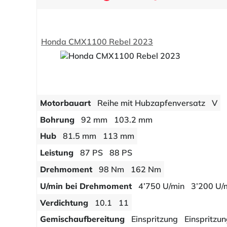
Honda CMX1100 Rebel 2023
Motorbauart
Reihe mit Hubzapfenversatz
V
Bohrung
92 mm
103.2 mm
Hub
81.5 mm
113 mm
Leistung
87 PS
88 PS
Drehmoment
98 Nm
162 Nm
U/min bei Drehmoment
4’750 U/min
3’200 U/
Verdichtung
10.1
11
Gemischaufbereitung
Einspritzung
Einspritzu