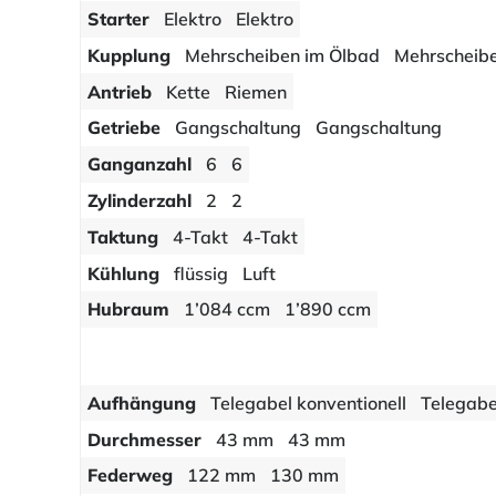
Starter
Elektro
Elektro
Kupplung
Mehrscheiben im Ölbad
Mehrscheib
Antrieb
Kette
Riemen
Getriebe
Gangschaltung
Gangschaltung
Ganganzahl
6
6
Zylinderzahl
2
2
Taktung
4-Takt
4-Takt
Kühlung
flüssig
Luft
Hubraum
1’084 ccm
1’890 ccm
Aufhängung
Telegabel konventionell
Telegab
Durchmesser
43 mm
43 mm
Federweg
122 mm
130 mm