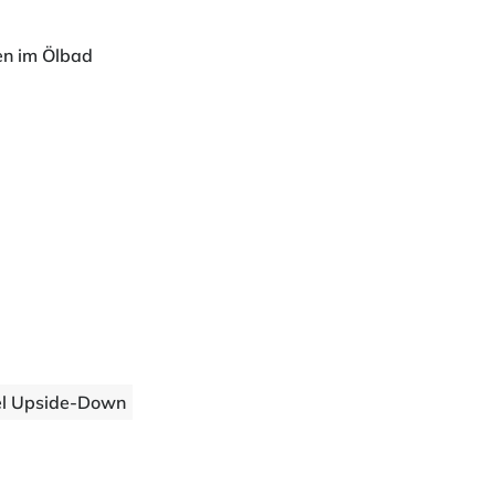
en im Ölbad
el Upside-Down