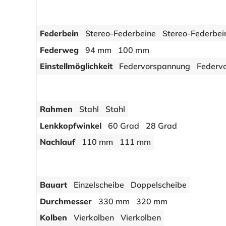
Federbein
Stereo-Federbeine
Stereo-Federbei
Federweg
94 mm
100 mm
Einstellmöglichkeit
Federvorspannung
Federv
Rahmen
Stahl
Stahl
Lenkkopfwinkel
60 Grad
28 Grad
Nachlauf
110 mm
111 mm
Bauart
Einzelscheibe
Doppelscheibe
Durchmesser
330 mm
320 mm
Kolben
Vierkolben
Vierkolben