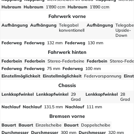
Hubraum
Hubraum
1’890 ccm
Hubraum
1’890 ccm
Fahrwerk vorne
Aufhängung
Aufhängung
Telegabel
Aufhängung
Telegabe
konventionell
Upside-
Down
Federweg
Federweg
132 mm
Federweg
130 mm
Fahrwerk hinten
Federbein
Federbein
Stereo-Federbeine
Federbein
Stereo-Fede
Federweg
Federweg
75 mm
Federweg
100 mm
Einstellmöglichkeit
Einstellmöglichkeit
Federvorspannung
Eins
Chassis
Lenkkopfwinkel
Lenkkopfwinkel
29
Lenkkopfwinkel
28
Grad
Grad
Nachlauf
Nachlauf
131.5 mm
Nachlauf
111 mm
Bremsen vorne
Bauart
Bauart
Einzelscheibe
Bauart
Doppelscheibe
Durchmesser
Durchmesser
300 mm
Durchmesser
320 mm