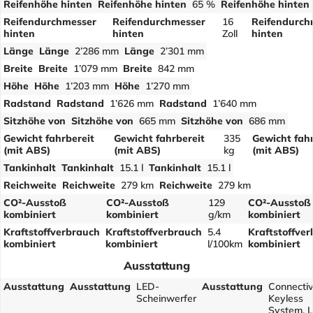
Reifenhöhe hinten
Reifenhöhe hinten
65 %
Reifenhöhe hinten
Reifendurchmesser
Reifendurchmesser
16
Reifendurch
hinten
hinten
Zoll
hinten
Länge
Länge
2’286 mm
Länge
2’301 mm
Breite
Breite
1’079 mm
Breite
842 mm
Höhe
Höhe
1’203 mm
Höhe
1’270 mm
Radstand
Radstand
1’626 mm
Radstand
1’640 mm
Sitzhöhe von
Sitzhöhe von
665 mm
Sitzhöhe von
686 mm
Gewicht fahrbereit
Gewicht fahrbereit
335
Gewicht fahr
(mit ABS)
(mit ABS)
kg
(mit ABS)
Tankinhalt
Tankinhalt
15.1 l
Tankinhalt
15.1 l
Reichweite
Reichweite
279 km
Reichweite
279 km
CO²-Ausstoß
CO²-Ausstoß
129
CO²-Ausstoß
kombiniert
kombiniert
g/km
kombiniert
Kraftstoffverbrauch
Kraftstoffverbrauch
5.4
Kraftstoffve
kombiniert
kombiniert
l/100km
kombiniert
Ausstattung
Ausstattung
Ausstattung
LED-
Ausstattung
Connectivi
Scheinwerfer
Keyless
System, 