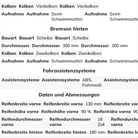
Kolben
Kolben
Vierkolben
Kolben
Vierkolben
Aufnahme
Aufnahme
Semi-
Aufnahme
Semi-
Schwimmsattel
Schwimmsatt
Bremsen hinten
Bauart
Bauart
Scheibe
Bauart
Scheibe
Durchmesser
Durchmesser
300 mm
Durchmesser
300 mm
Kolben
Kolben
Zweikolben
Kolben
Zweikolben
Aufnahme
Aufnahme
Schwimmsattel
Aufnahme
Schwimmsatt
Fahrassistenzsysteme
Assistenzsysteme
Assistenzsysteme
ABS,
Assistenzsyste
Fahrmodi
Daten und Abmessungen
Reifenbreite vorne
Reifenbreite vorne
130 mm
Reifenbreite vo
Reifenhöhe vorne
Reifenhöhe vorne
90 %
Reifenhöhe vorne
9
Reifendurchmesser
Reifendurchmesser
16
Reifendurch
vorne
vorne
Zoll
vorne
Reifenbreite hinten
Reifenbreite hinten
180 mm
Reifenbreite h