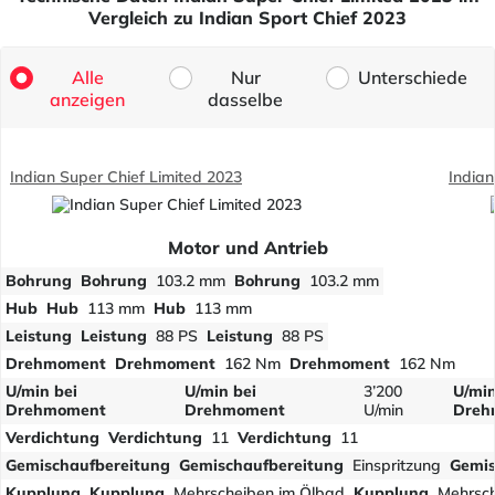
Vergleich zu Indian Sport Chief 2023
Alle
Nur
Unterschiede
anzeigen
dasselbe
Indian Super Chief Limited 2023
Indian
Motor und Antrieb
Bohrung
Bohrung
103.2 mm
Bohrung
103.2 mm
Hub
Hub
113 mm
Hub
113 mm
Leistung
Leistung
88 PS
Leistung
88 PS
Drehmoment
Drehmoment
162 Nm
Drehmoment
162 Nm
U/min bei
U/min bei
3’200
U/min
Drehmoment
Drehmoment
U/min
Dreh
Verdichtung
Verdichtung
11
Verdichtung
11
Gemischaufbereitung
Gemischaufbereitung
Einspritzung
Gemis
Kupplung
Kupplung
Mehrscheiben im Ölbad
Kupplung
Mehrsch