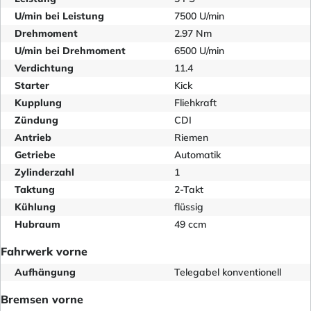
U/min bei Leistung
7500 U/min
Drehmoment
2.97 Nm
U/min bei Drehmoment
6500 U/min
Verdichtung
11.4
Starter
Kick
Kupplung
Fliehkraft
Zündung
CDI
Antrieb
Riemen
Getriebe
Automatik
Zylinderzahl
1
Taktung
2-Takt
Kühlung
flüssig
Hubraum
49 ccm
Fahrwerk vorne
Aufhängung
Telegabel konventionell
Bremsen vorne