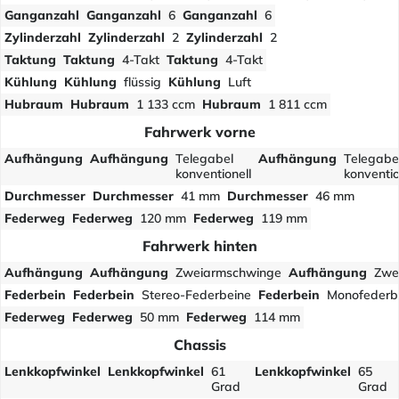
Ganganzahl
Ganganzahl
6
Ganganzahl
6
Zylinderzahl
Zylinderzahl
2
Zylinderzahl
2
Taktung
Taktung
4-Takt
Taktung
4-Takt
Kühlung
Kühlung
flüssig
Kühlung
Luft
Hubraum
Hubraum
1 133 ccm
Hubraum
1 811 ccm
Fahrwerk vorne
Aufhängung
Aufhängung
Telegabel
Aufhängung
Telegabe
konventionell
konventio
Durchmesser
Durchmesser
41 mm
Durchmesser
46 mm
Federweg
Federweg
120 mm
Federweg
119 mm
Fahrwerk hinten
Aufhängung
Aufhängung
Zweiarmschwinge
Aufhängung
Zwe
Federbein
Federbein
Stereo-Federbeine
Federbein
Monofederb
Federweg
Federweg
50 mm
Federweg
114 mm
Chassis
Lenkkopfwinkel
Lenkkopfwinkel
61
Lenkkopfwinkel
65
Grad
Grad