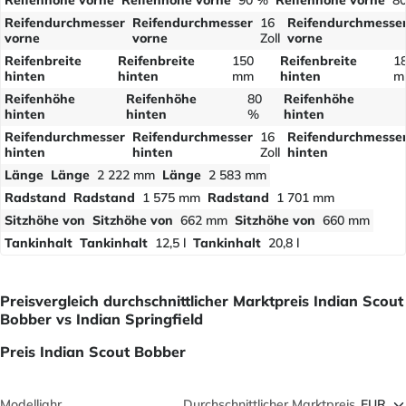
Reifenhöhe vorne
Reifenhöhe vorne
90 %
Reifenhöhe vorne
8
Reifendurchmesser
Reifendurchmesser
16
Reifendurchmesse
vorne
vorne
Zoll
vorne
Reifenbreite
Reifenbreite
150
Reifenbreite
1
hinten
hinten
mm
hinten
m
Reifenhöhe
Reifenhöhe
80
Reifenhöhe
hinten
hinten
%
hinten
Reifendurchmesser
Reifendurchmesser
16
Reifendurchmesse
hinten
hinten
Zoll
hinten
Länge
Länge
2 222 mm
Länge
2 583 mm
Radstand
Radstand
1 575 mm
Radstand
1 701 mm
Sitzhöhe von
Sitzhöhe von
662 mm
Sitzhöhe von
660 mm
Tankinhalt
Tankinhalt
12,5 l
Tankinhalt
20,8 l
Preisvergleich durchschnittlicher Marktpreis Indian Scout
Bobber vs Indian Springfield
Preis Indian Scout Bobber
Modelljahr
Durchschnittlicher Marktpreis