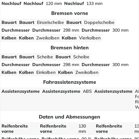
Nachlauf
Nachlauf
120 mm
Nachlauf
133 mm
Bremsen vorne
Bauart
Bauart
Einzelscheibe
Bauart
Doppelscheibe
Durchmesser
Durchmesser
298 mm
Durchmesser
300 mm
Kolben
Kolben
Zweikolben
Kolben
Vierkolben
Bremsen hinten
Bauart
Bauart
Scheibe
Bauart
Scheibe
Durchmesser
Durchmesser
298 mm
Durchmesser
300 mm
Kolben
Kolben
Einkolben
Kolben
Zweikolben
Fahrassistenzsysteme
Assistenzsysteme
Assistenzsysteme
ABS
Assistenzsysteme
A
F
R
W
Daten und Abmessungen
Reifenbreite
Reifenbreite
130
Reifenbreite
1
vorne
vorne
mm
vorne
m