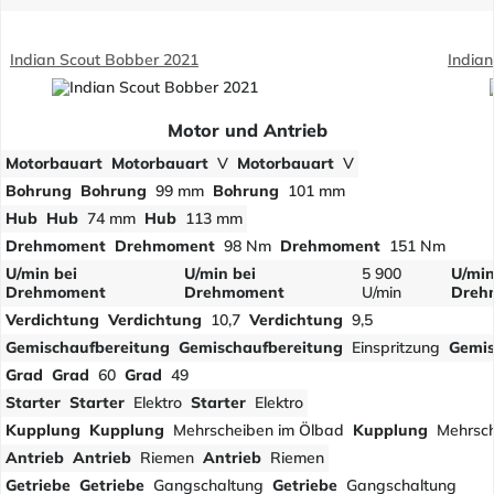
Indian Scout Bobber 2021
Indian
Motor und Antrieb
Motorbauart
Motorbauart
V
Motorbauart
V
Bohrung
Bohrung
99 mm
Bohrung
101 mm
Hub
Hub
74 mm
Hub
113 mm
Drehmoment
Drehmoment
98 Nm
Drehmoment
151 Nm
U/min bei
U/min bei
5 900
U/min
Drehmoment
Drehmoment
U/min
Dreh
Verdichtung
Verdichtung
10,7
Verdichtung
9,5
Gemischaufbereitung
Gemischaufbereitung
Einspritzung
Gemis
Grad
Grad
60
Grad
49
Starter
Starter
Elektro
Starter
Elektro
Kupplung
Kupplung
Mehrscheiben im Ölbad
Kupplung
Mehrsch
Antrieb
Antrieb
Riemen
Antrieb
Riemen
Getriebe
Getriebe
Gangschaltung
Getriebe
Gangschaltung