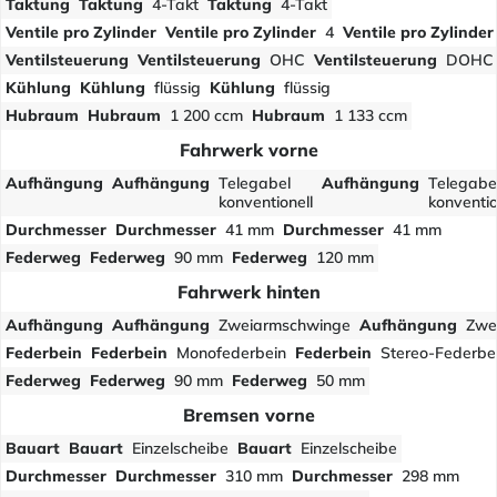
Taktung
Taktung
4-Takt
Taktung
4-Takt
Ventile pro Zylinder
Ventile pro Zylinder
4
Ventile pro Zylinder
Ventilsteuerung
Ventilsteuerung
OHC
Ventilsteuerung
DOHC
Kühlung
Kühlung
flüssig
Kühlung
flüssig
Hubraum
Hubraum
1 200 ccm
Hubraum
1 133 ccm
Fahrwerk vorne
Aufhängung
Aufhängung
Telegabel
Aufhängung
Telegabe
konventionell
konventio
Durchmesser
Durchmesser
41 mm
Durchmesser
41 mm
Federweg
Federweg
90 mm
Federweg
120 mm
Fahrwerk hinten
Aufhängung
Aufhängung
Zweiarmschwinge
Aufhängung
Zwe
Federbein
Federbein
Monofederbein
Federbein
Stereo-Federbe
Federweg
Federweg
90 mm
Federweg
50 mm
Bremsen vorne
Bauart
Bauart
Einzelscheibe
Bauart
Einzelscheibe
Durchmesser
Durchmesser
310 mm
Durchmesser
298 mm