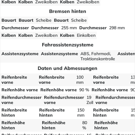
Kolben
Kolben
Zweikolben
Kolben
Zweikolben
Bremsen hinten
Bauart
Bauart
Scheibe
Bauart
Scheibe
Durchmesser
Durchmesser
255 mm
Durchmesser
298 mm
Kolben
Kolben
Zweikolben
Kolben
Einkolben
Fahrassistenzsysteme
Assistenzsysteme
Assistenzsysteme
ABS, Fahrmodi,
Assiste
Traktionskontrolle
Daten und Abmessungen
Reifenbreite
Reifenbreite
100
Reifenbreite
1
vorne
vorne
mm
vorne
m
Reifenhöhe vorne
Reifenhöhe vorne
90 %
Reifenhöhe vorne
9
Reifendurchmesser
Reifendurchmesser
19
Reifendurchmesse
vorne
vorne
Zoll
vorne
Reifenbreite
Reifenbreite
150
Reifenbreite
1
hinten
hinten
mm
hinten
m
Reifenhöhe
Reifenhöhe
80
Reifenhöhe
hinten
hinten
%
hinten