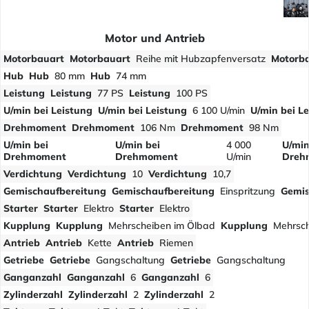
Motor und Antrieb
Motorbauart
Motorbauart
Reihe mit Hubzapfenversatz
Motorb
Hub
Hub
80 mm
Hub
74 mm
Leistung
Leistung
77 PS
Leistung
100 PS
U/min bei Leistung
U/min bei Leistung
6 100 U/min
U/min bei L
Drehmoment
Drehmoment
106 Nm
Drehmoment
98 Nm
U/min bei
U/min bei
4 000
U/min
Drehmoment
Drehmoment
U/min
Dreh
Verdichtung
Verdichtung
10
Verdichtung
10,7
Gemischaufbereitung
Gemischaufbereitung
Einspritzung
Gemis
Starter
Starter
Elektro
Starter
Elektro
Kupplung
Kupplung
Mehrscheiben im Ölbad
Kupplung
Mehrsch
Antrieb
Antrieb
Kette
Antrieb
Riemen
Getriebe
Getriebe
Gangschaltung
Getriebe
Gangschaltung
Ganganzahl
Ganganzahl
6
Ganganzahl
6
Zylinderzahl
Zylinderzahl
2
Zylinderzahl
2