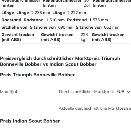
Reifendurchmesser
Reifendurchmesser
16
Reifendurchmesse
hinten
hinten
Zoll
hinten
Länge
Länge
2 235 mm
Länge
2 222 mm
Radstand
Radstand
1 510 mm
Radstand
1 575 mm
Sitzhöhe von
Sitzhöhe von
690 mm
Sitzhöhe von
662 mm
Gewicht trocken
Gewicht trocken
228
Gewicht trocken
(mit ABS)
(mit ABS)
kg
(mit ABS)
Preisvergleich durchschnittlicher Marktpreis Triumph
Bonneville Bobber vs Indian Scout Bobber
Preis Triumph Bonneville Bobber
Modelljahr
Durchschnittlicher Marktpreis
Aktuelle durchschnittliche Marktpreise
Preis Indian Scout Bobber