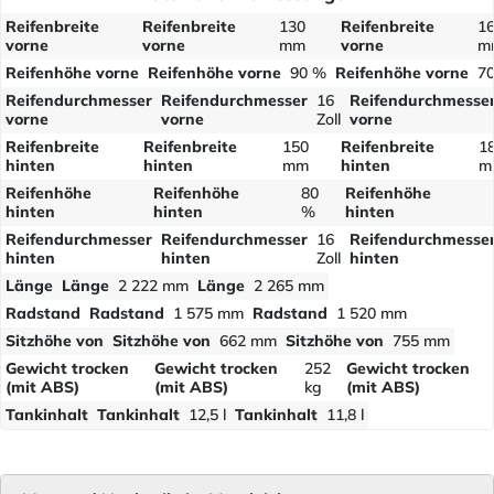
Reifenbreite
Reifenbreite
130
Reifenbreite
1
vorne
vorne
mm
vorne
m
Reifenhöhe vorne
Reifenhöhe vorne
90 %
Reifenhöhe vorne
7
Reifendurchmesser
Reifendurchmesser
16
Reifendurchmesse
vorne
vorne
Zoll
vorne
Reifenbreite
Reifenbreite
150
Reifenbreite
1
hinten
hinten
mm
hinten
m
Reifenhöhe
Reifenhöhe
80
Reifenhöhe
hinten
hinten
%
hinten
Reifendurchmesser
Reifendurchmesser
16
Reifendurchmesse
hinten
hinten
Zoll
hinten
Länge
Länge
2 222 mm
Länge
2 265 mm
Radstand
Radstand
1 575 mm
Radstand
1 520 mm
Sitzhöhe von
Sitzhöhe von
662 mm
Sitzhöhe von
755 mm
Gewicht trocken
Gewicht trocken
252
Gewicht trocken
(mit ABS)
(mit ABS)
kg
(mit ABS)
Tankinhalt
Tankinhalt
12,5 l
Tankinhalt
11,8 l