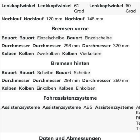
Lenkkopfwinkel
Lenkkopfwinkel
61
Lenkkopfwinkel
60
Grad
Grad
Nachlauf
Nachlauf
120 mm
Nachlauf
148 mm
Bremsen vorne
Bauart
Bauart
Einzelscheibe
Bauart
Einzelscheibe
Durchmesser
Durchmesser
298 mm
Durchmesser
320 mm
Kolben
Kolben
Zweikolben
Kolben
Vierkolben
Bremsen hinten
Bauart
Bauart
Scheibe
Bauart
Scheibe
Durchmesser
Durchmesser
298 mm
Durchmesser
260 mm
Kolben
Kolben
Einkolben
Kolben
Einkolben
Fahrassistenzsysteme
Assistenzsysteme
Assistenzsysteme
ABS
Assistenzsysteme
A
K
R
T
Tr
Daten und Abmessungen