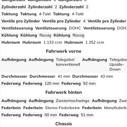
Zylinderzahl
Zylinderzahl
2
Zylinderzahl
2
Taktung
Taktung
4-Takt
Taktung
4-Takt
Ventile pro Zylinder
Ventile pro Zylinder
4
Ventile pro Zylinder
Ventilsteuerung
Ventilsteuerung
DOHC
Ventilsteuerung
DOH
Kühlung
Kühlung
flüssig
Kühlung
flüssig
Hubraum
Hubraum
1 133 ccm
Hubraum
1 252 ccm
Fahrwerk vorne
Aufhängung
Aufhängung
Telegabel
Aufhängung
Telegabe
konventionell
Upside-
Down
Durchmesser
Durchmesser
41 mm
Durchmesser
43 mm
Federweg
Federweg
120 mm
Federweg
92 mm
Fahrwerk hinten
Aufhängung
Aufhängung
Zweiarmschwinge
Aufhängung
Zwe
Federbein
Federbein
Stereo-Federbeine
Federbein
Monofederb
Federweg
Federweg
50 mm
Federweg
51 mm
Chassis