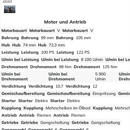
2020
Motor und Antrieb
Motorbauart
Motorbauart
V
Motorbauart
V
Bohrung
Bohrung
99 mm
Bohrung
105 mm
Hub
Hub
74 mm
Hub
72,3 mm
Leistung
Leistung
100 PS
Leistung
122 PS
U/min bei Leistung
U/min bei Leistung
8 100 U/min
U/min bei L
Drehmoment
Drehmoment
98 Nm
Drehmoment
125 Nm
U/min bei
U/min bei
5 900
U/min
Drehmoment
Drehmoment
U/min
Dreh
Verdichtung
Verdichtung
10,7
Verdichtung
12
Gemischaufbereitung
Gemischaufbereitung
Einspritzung
Gemis
Starter
Starter
Elektro
Starter
Elektro
Kupplung
Kupplung
Mehrscheiben im Ölbad
Kupplung
Mehrsch
Antrieb
Antrieb
Riemen
Antrieb
Riemen
Getriebe
Getriebe
Gangschaltung
Getriebe
Gangschaltung
Ganganzahl
Ganganzahl
6
Ganganzahl
6