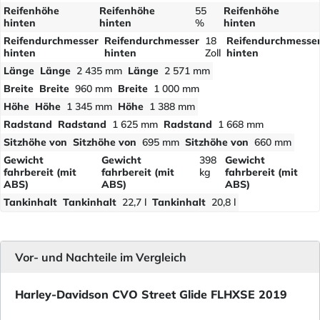
Reifenhöhe
Reifenhöhe
55
Reifenhöhe
hinten
hinten
%
hinten
Reifendurchmesser
Reifendurchmesser
18
Reifendurchmesse
hinten
hinten
Zoll
hinten
Länge
Länge
2 435 mm
Länge
2 571 mm
Breite
Breite
960 mm
Breite
1 000 mm
Höhe
Höhe
1 345 mm
Höhe
1 388 mm
Radstand
Radstand
1 625 mm
Radstand
1 668 mm
Sitzhöhe von
Sitzhöhe von
695 mm
Sitzhöhe von
660 mm
Gewicht
Gewicht
398
Gewicht
fahrbereit (mit
fahrbereit (mit
kg
fahrbereit (mit
ABS)
ABS)
ABS)
Tankinhalt
Tankinhalt
22,7 l
Tankinhalt
20,8 l
Vor- und Nachteile im Vergleich
Harley-Davidson CVO Street Glide FLHXSE 2019