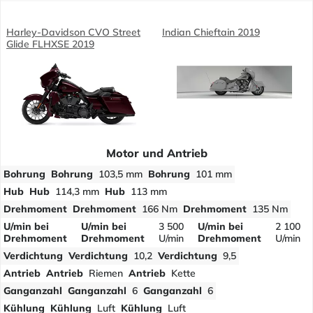
Harley-Davidson CVO Street
Indian Chieftain 2019
Glide FLHXSE 2019
Motor und Antrieb
Bohrung
Bohrung
103,5 mm
Bohrung
101 mm
Hub
Hub
114,3 mm
Hub
113 mm
Drehmoment
Drehmoment
166 Nm
Drehmoment
135 Nm
U/min bei
U/min bei
3 500
U/min bei
2 100
Drehmoment
Drehmoment
U/min
Drehmoment
U/min
Verdichtung
Verdichtung
10,2
Verdichtung
9,5
Antrieb
Antrieb
Riemen
Antrieb
Kette
Ganganzahl
Ganganzahl
6
Ganganzahl
6
Kühlung
Kühlung
Luft
Kühlung
Luft