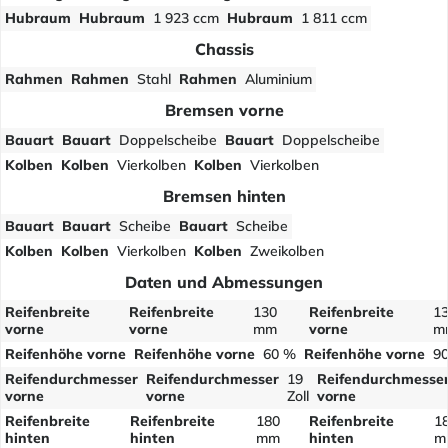
Hubraum
Hubraum
1 923 ccm
Hubraum
1 811 ccm
Chassis
Rahmen
Rahmen
Stahl
Rahmen
Aluminium
Bremsen vorne
Bauart
Bauart
Doppelscheibe
Bauart
Doppelscheibe
Kolben
Kolben
Vierkolben
Kolben
Vierkolben
Bremsen hinten
Bauart
Bauart
Scheibe
Bauart
Scheibe
Kolben
Kolben
Vierkolben
Kolben
Zweikolben
Daten und Abmessungen
Reifenbreite
Reifenbreite
130
Reifenbreite
1
vorne
vorne
mm
vorne
m
Reifenhöhe vorne
Reifenhöhe vorne
60 %
Reifenhöhe vorne
9
Reifendurchmesser
Reifendurchmesser
19
Reifendurchmesse
vorne
vorne
Zoll
vorne
Reifenbreite
Reifenbreite
180
Reifenbreite
1
hinten
hinten
mm
hinten
m