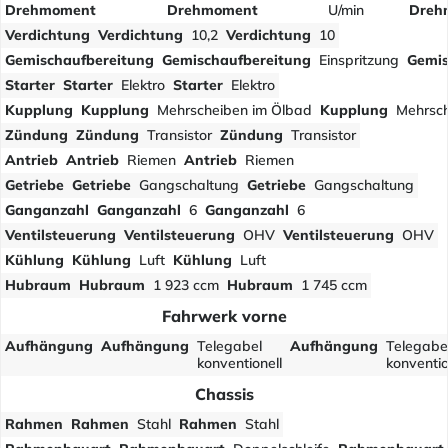
Drehmoment
Drehmoment
U/min
Dreh
Verdichtung
Verdichtung
10,2
Verdichtung
10
Gemischaufbereitung
Gemischaufbereitung
Einspritzung
Gemis
Starter
Starter
Elektro
Starter
Elektro
Kupplung
Kupplung
Mehrscheiben im Ölbad
Kupplung
Mehrsch
Zündung
Zündung
Transistor
Zündung
Transistor
Antrieb
Antrieb
Riemen
Antrieb
Riemen
Getriebe
Getriebe
Gangschaltung
Getriebe
Gangschaltung
Ganganzahl
Ganganzahl
6
Ganganzahl
6
Ventilsteuerung
Ventilsteuerung
OHV
Ventilsteuerung
OHV
Kühlung
Kühlung
Luft
Kühlung
Luft
Hubraum
Hubraum
1 923 ccm
Hubraum
1 745 ccm
Fahrwerk vorne
Aufhängung
Aufhängung
Telegabel
Aufhängung
Telegabe
konventionell
konventio
Chassis
Rahmen
Rahmen
Stahl
Rahmen
Stahl