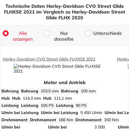
Technische Daten Harley-Davidson CVO Street Glide
FLHXSE 2021 im Vergleich zu Harley-Davidson Street
Glide FLHX 2020
Alle
Nur
Unterschiede
anzeigen
dasselbe
Harley-Davidson CVO Street Glide FLHXSE 2021
Harle
Motor und Antrieb
Bohrung
Bohrung
103,5 mm
Bohrung
100 mm
Hub
Hub
114,3 mm
Hub
111,1 mm
Leistung
Leistung
105 PS
Leistung
90 PS
U/min bei Leistung
U/min bei Leistung
5 450 U/min
U/min bei L
Drehmoment
Drehmoment
166 Nm
Drehmoment
150 Nm
U/min bei
U/min bei
3 500
U/min