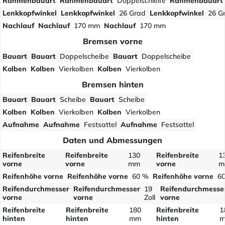
Rahmenbauart
Rahmenbauart
Doppelschleife
Rahmenbauart
Lenkkopfwinkel
Lenkkopfwinkel
26 Grad
Lenkkopfwinkel
26 G
Nachlauf
Nachlauf
170 mm
Nachlauf
170 mm
Bremsen vorne
Bauart
Bauart
Doppelscheibe
Bauart
Doppelscheibe
Kolben
Kolben
Vierkolben
Kolben
Vierkolben
Bremsen hinten
Bauart
Bauart
Scheibe
Bauart
Scheibe
Kolben
Kolben
Vierkolben
Kolben
Vierkolben
Aufnahme
Aufnahme
Festsattel
Aufnahme
Festsattel
Daten und Abmessungen
Reifenbreite
Reifenbreite
130
Reifenbreite
1
vorne
vorne
mm
vorne
m
Reifenhöhe vorne
Reifenhöhe vorne
60 %
Reifenhöhe vorne
6
Reifendurchmesser
Reifendurchmesser
19
Reifendurchmesse
vorne
vorne
Zoll
vorne
Reifenbreite
Reifenbreite
180
Reifenbreite
1
hinten
hinten
mm
hinten