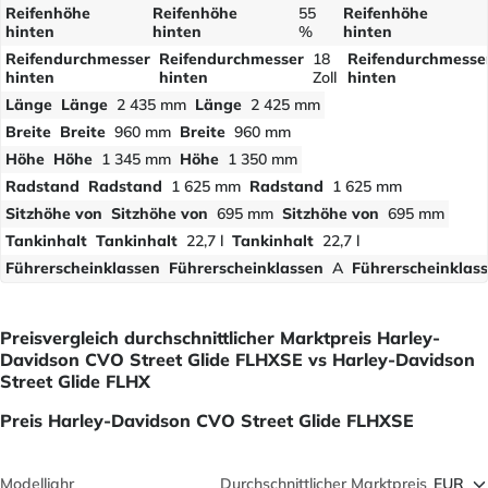
Reifenhöhe
Reifenhöhe
55
Reifenhöhe
hinten
hinten
%
hinten
Reifendurchmesser
Reifendurchmesser
18
Reifendurchmesse
hinten
hinten
Zoll
hinten
Länge
Länge
2 435 mm
Länge
2 425 mm
Breite
Breite
960 mm
Breite
960 mm
Höhe
Höhe
1 345 mm
Höhe
1 350 mm
Radstand
Radstand
1 625 mm
Radstand
1 625 mm
Sitzhöhe von
Sitzhöhe von
695 mm
Sitzhöhe von
695 mm
Tankinhalt
Tankinhalt
22,7 l
Tankinhalt
22,7 l
Führerscheinklassen
Führerscheinklassen
A
Führerscheinklas
Preisvergleich durchschnittlicher Marktpreis Harley-
Davidson CVO Street Glide FLHXSE vs Harley-Davidson
Street Glide FLHX
Preis Harley-Davidson CVO Street Glide FLHXSE
Modelljahr
Durchschnittlicher Marktpreis