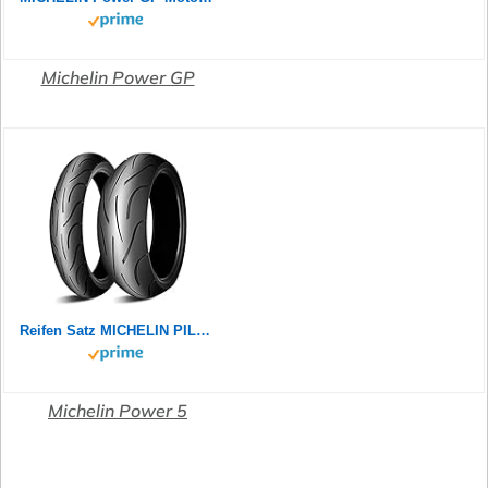
Michelin Power GP
Reifen Satz MICHELIN PILOT POWER 2CT 180/55 ZR17 73W + 120/70 ZR17 58W Motorradreifen Set
Michelin Power 5