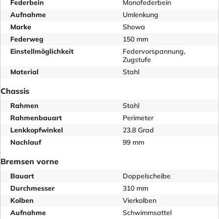
Federbein
Monofederbein
Aufnahme
Umlenkung
Marke
Showa
Federweg
150 mm
Einstellmöglichkeit
Federvorspannung,
Zugstufe
Material
Stahl
Chassis
Rahmen
Stahl
Rahmenbauart
Perimeter
Lenkkopfwinkel
23.8 Grad
Nachlauf
99 mm
Bremsen vorne
Bauart
Doppelscheibe
Durchmesser
310 mm
Kolben
Vierkolben
Aufnahme
Schwimmsattel