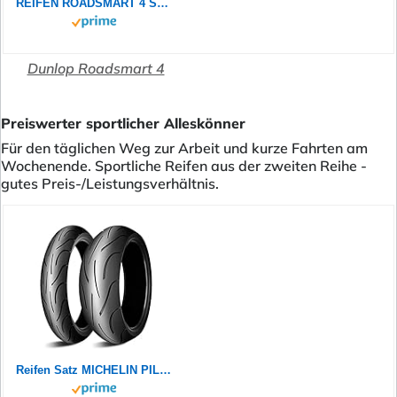
REIFEN ROADSMART 4 SP 180/55 R17 73W DUNLOP
Dunlop Roadsmart 4
Preiswerter sportlicher Alleskönner
Für den täglichen Weg zur Arbeit und kurze Fahrten am
Wochenende. Sportliche Reifen aus der zweiten Reihe -
gutes Preis-/Leistungsverhältnis.
Reifen Satz MICHELIN PILOT POWER 2CT 180/55 ZR17 73W + 120/70 ZR17 58W Motorradreifen Set