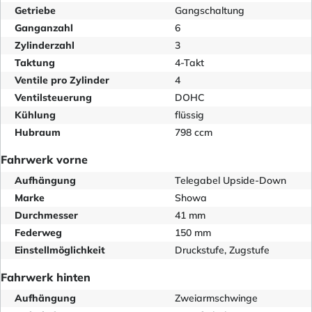
Getriebe
Gangschaltung
Ganganzahl
6
Zylinderzahl
3
Taktung
4-Takt
Ventile pro Zylinder
4
Ventilsteuerung
DOHC
Kühlung
flüssig
Hubraum
798 ccm
Fahrwerk vorne
Aufhängung
Telegabel Upside-Down
Marke
Showa
Durchmesser
41 mm
Federweg
150 mm
Einstellmöglichkeit
Druckstufe, Zugstufe
Fahrwerk hinten
Aufhängung
Zweiarmschwinge