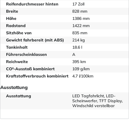
Reifendurchmesser hinten
17 Zoll
Breite
828 mm
Höhe
1386 mm
Radstand
1422 mm
Sitzhöhe von
835 mm
Gewicht fahrbereit (mit ABS)
214 kg
Tankinhalt
18.6 l
Führerscheinklassen
A
Reichweite
395 km
CO²-Ausstoß kombiniert
109 g/km
Kraftstoffverbrauch kombiniert
4.7 l/100km
Ausstattung
Ausstattung
LED Tagfahrlicht, LED-
Scheinwerfer, TFT Display,
Windschild verstellbar