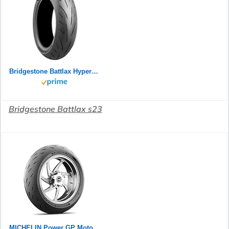
Bridgestone Battlax Hypersport S23 Rear 180/55ZR17 73W TL 24758
Bridgestone Battlax s23
MICHELIN Power GP Motorradreifen 120/70ZR17 (58W) Vorderrad