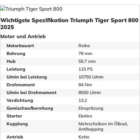
Wichtigste Spezifikation Triumph Tiger Sport 800
2025
Motor und Antrieb
Motorbauart
Reihe
Bohrung
78 mm
Hub
55.7 mm
Leistung
115 PS
U/min bei Leistung
10750 U/min
Drehmoment
84 Nm
U/min bei Drehmoment
8500 U/min
Verdichtung
13.2
Gemischaufbereitung
Einspritzung
Starter
Elektro
Kupplung
Mehrscheiben im Ölbad,
Antihopping
Antrieb
Kette